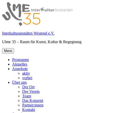
Springe
zum
Inhalt
Interkulturanstalten Westend e.V.
Ulme 35 – Raum für Kunst, Kultur & Begegnung
Primäres
Menü
Menü
Programm
Aktuelles
Angebote
aktiv
vorbei
Über uns
Der Ort
Der Verein
Team
Das Konzept
Partner:innen
Kontakt