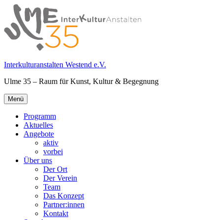
Springe
zum
Inhalt
Interkulturanstalten Westend e.V.
Ulme 35 – Raum für Kunst, Kultur & Begegnung
Primäres
Menü
Menü
Programm
Aktuelles
Angebote
aktiv
vorbei
Über uns
Der Ort
Der Verein
Team
Das Konzept
Partner:innen
Kontakt