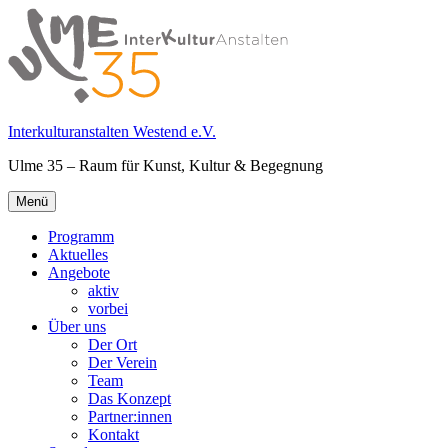
Springe
zum
Inhalt
Interkulturanstalten Westend e.V.
Ulme 35 – Raum für Kunst, Kultur & Begegnung
Primäres
Menü
Menü
Programm
Aktuelles
Angebote
aktiv
vorbei
Über uns
Der Ort
Der Verein
Team
Das Konzept
Partner:innen
Kontakt