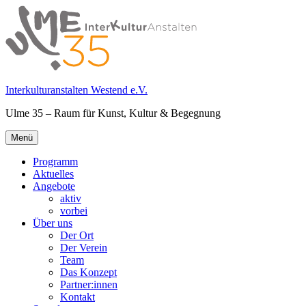
Springe
zum
Inhalt
Interkulturanstalten Westend e.V.
Ulme 35 – Raum für Kunst, Kultur & Begegnung
Primäres
Menü
Menü
Programm
Aktuelles
Angebote
aktiv
vorbei
Über uns
Der Ort
Der Verein
Team
Das Konzept
Partner:innen
Kontakt