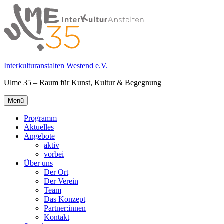
Springe
zum
Inhalt
Interkulturanstalten Westend e.V.
Ulme 35 – Raum für Kunst, Kultur & Begegnung
Primäres
Menü
Menü
Programm
Aktuelles
Angebote
aktiv
vorbei
Über uns
Der Ort
Der Verein
Team
Das Konzept
Partner:innen
Kontakt