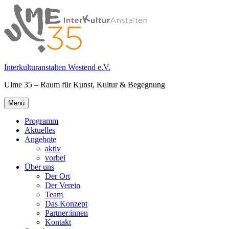
Springe
zum
Inhalt
Interkulturanstalten Westend e.V.
Ulme 35 – Raum für Kunst, Kultur & Begegnung
Primäres
Menü
Menü
Programm
Aktuelles
Angebote
aktiv
vorbei
Über uns
Der Ort
Der Verein
Team
Das Konzept
Partner:innen
Kontakt