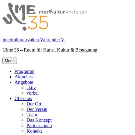
Springe
zum
Inhalt
Interkulturanstalten Westend e.V.
Ulme 35 – Raum für Kunst, Kultur & Begegnung
Primäres
Menü
Menü
Programm
Aktuelles
Angebote
aktiv
vorbei
Über uns
Der Ort
Der Verein
Team
Das Konzept
Partner:innen
Kontakt