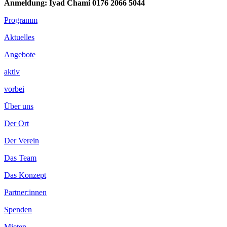
Anmeldung: Iyad Chami 0176 2066 5044
Footer
Programm
Inhalt
Aktuelles
Angebote
aktiv
vorbei
Über uns
Der Ort
Der Verein
Das Team
Das Konzept
Partner:innen
Spenden
Mieten