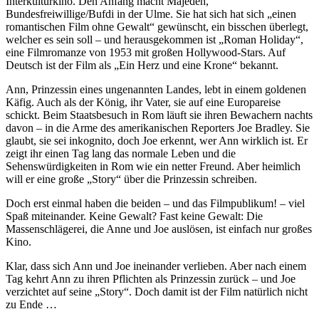
Interkulturkino. Den Anfang macht Majedeh,
Bundesfreiwillige/Bufdi in der Ulme. Sie hat sich hat sich „einen
romantischen Film ohne Gewalt“ gewünscht, ein bisschen überlegt,
welcher es sein soll – und herausgekommen ist „Roman Holiday“,
eine Filmromanze von 1953 mit großen Hollywood-Stars. Auf
Deutsch ist der Film als „Ein Herz und eine Krone“ bekannt.
Ann, Prinzessin eines ungenannten Landes, lebt in einem goldenen
Käfig. Auch als der König, ihr Vater, sie auf eine Europareise
schickt. Beim Staatsbesuch in Rom läuft sie ihren Bewachern nachts
davon – in die Arme des amerikanischen Reporters Joe Bradley. Sie
glaubt, sie sei inkognito, doch Joe erkennt, wer Ann wirklich ist. Er
zeigt ihr einen Tag lang das normale Leben und die
Sehenswürdigkeiten in Rom wie ein netter Freund. Aber heimlich
will er eine große „Story“ über die Prinzessin schreiben.
Doch erst einmal haben die beiden – und das Filmpublikum! – viel
Spaß miteinander. Keine Gewalt? Fast keine Gewalt: Die
Massenschlägerei, die Anne und Joe auslösen, ist einfach nur großes
Kino.
Klar, dass sich Ann und Joe ineinander verlieben. Aber nach einem
Tag kehrt Ann zu ihren Pflichten als Prinzessin zurück – und Joe
verzichtet auf seine „Story“. Doch damit ist der Film natürlich nicht
zu Ende …