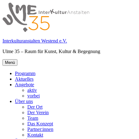
Springe
zum
Inhalt
Interkulturanstalten Westend e.V.
Ulme 35 – Raum für Kunst, Kultur & Begegnung
Primäres
Menü
Menü
Programm
Aktuelles
Angebote
aktiv
vorbei
Über uns
Der Ort
Der Verein
Team
Das Konzept
Partner:innen
Kontakt