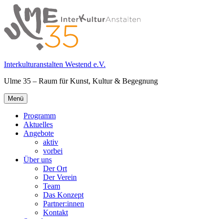
Springe
zum
Inhalt
Interkulturanstalten Westend e.V.
Ulme 35 – Raum für Kunst, Kultur & Begegnung
Primäres
Menü
Menü
Programm
Aktuelles
Angebote
aktiv
vorbei
Über uns
Der Ort
Der Verein
Team
Das Konzept
Partner:innen
Kontakt