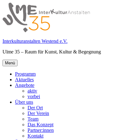
Springe
zum
Inhalt
Interkulturanstalten Westend e.V.
Ulme 35 – Raum für Kunst, Kultur & Begegnung
Primäres
Menü
Menü
Programm
Aktuelles
Angebote
aktiv
vorbei
Über uns
Der Ort
Der Verein
Team
Das Konzept
Partner:innen
Kontakt