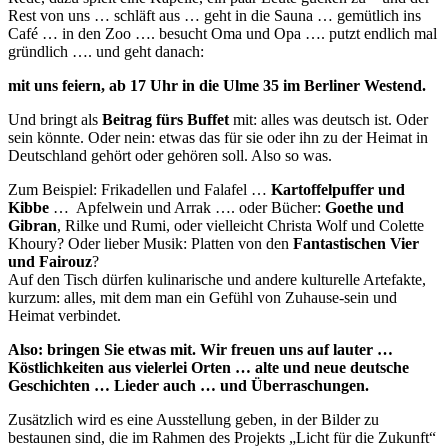
Rest von uns … schläft aus … geht in die Sauna … gemütlich ins
Café … in den Zoo …. besucht Oma und Opa …. putzt endlich mal
gründlich …. und geht danach:
mit uns feiern, ab 17 Uhr in die Ulme 35 im Berliner Westend.
Und bringt als
Beitrag fürs Buffet
mit: alles was deutsch ist. Oder
sein könnte. Oder nein: etwas das für sie oder ihn zu der Heimat in
Deutschland gehört oder gehören soll. Also so was.
Zum Beispiel: Frikadellen und Falafel …
Kartoffelpuffer und
Kibbe
… Apfelwein und Arrak …. oder Bücher:
Goethe und
Gibran
, Rilke und Rumi, oder vielleicht Christa Wolf und Colette
Khoury? Oder lieber Musik: Platten von den
Fantastischen Vier
und Fairouz
?
Auf den Tisch dürfen kulinarische und andere kulturelle Artefakte,
kurzum: alles, mit dem man ein Gefühl von Zuhause-sein und
Heimat verbindet.
Also: bringen Sie etwas mit. Wir freuen uns auf lauter …
Köstlichkeiten aus vielerlei Orten … alte und neue deutsche
Geschichten … Lieder auch … und Überraschungen.
Zusätzlich wird es eine Ausstellung geben, in der Bilder zu
bestaunen sind, die im Rahmen des Projekts „Licht für die Zukunft“