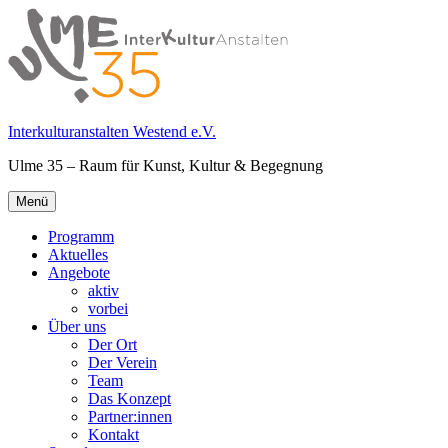
Springe
zum
Inhalt
Interkulturanstalten Westend e.V.
Ulme 35 – Raum für Kunst, Kultur & Begegnung
Primäres
Menü
Menü
Programm
Aktuelles
Angebote
aktiv
vorbei
Über uns
Der Ort
Der Verein
Team
Das Konzept
Partner:innen
Kontakt