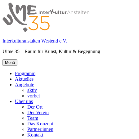
Springe
zum
Inhalt
Interkulturanstalten Westend e.V.
Ulme 35 – Raum für Kunst, Kultur & Begegnung
Primäres
Menü
Menü
Programm
Aktuelles
Angebote
aktiv
vorbei
Über uns
Der Ort
Der Verein
Team
Das Konzept
Partner:innen
Kontakt