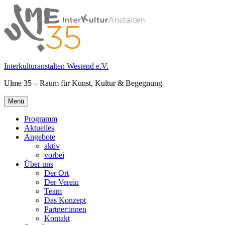
Springe
zum
Inhalt
Interkulturanstalten Westend e.V.
Ulme 35 – Raum für Kunst, Kultur & Begegnung
Primäres
Menü
Menü
Programm
Aktuelles
Angebote
aktiv
vorbei
Über uns
Der Ort
Der Verein
Team
Das Konzept
Partner:innen
Kontakt