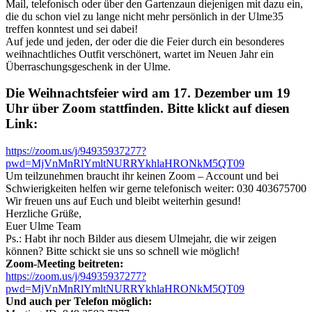
Mail, telefonisch oder über den Gartenzaun diejenigen mit dazu ein,
die du schon viel zu lange nicht mehr persönlich in der Ulme35
treffen konntest und sei dabei!
Auf jede und jeden, der oder die die Feier durch ein besonderes
weihnachtliches Outfit verschönert, wartet im Neuen Jahr ein
Überraschungsgeschenk in der Ulme.
Die Weihnachtsfeier wird am 17. Dezember um 19
Uhr über Zoom stattfinden. Bitte klickt auf diesen
Link:
https://zoom.us/j/94935937277?
pwd=MjVnMnRlYmltNURRYkhlaHRONkM5QT09
Um teilzunehmen braucht ihr keinen Zoom – Account und bei
Schwierigkeiten helfen wir gerne telefonisch weiter: 030 403675700
Wir freuen uns auf Euch und bleibt weiterhin gesund!
Herzliche Grüße,
Euer Ulme Team
Ps.: Habt ihr noch Bilder aus diesem Ulmejahr, die wir zeigen
können? Bitte schickt sie uns so schnell wie möglich!
Zoom-Meeting beitreten:
https://zoom.us/j/94935937277?
pwd=MjVnMnRlYmltNURRYkhlaHRONkM5QT09
Und auch per Telefon möglich: