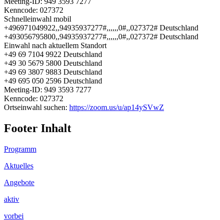
Meeting-ID: 949 3593 7277
Kenncode: 027372
Schnelleinwahl mobil
+496971049922,,94935937277#,,,,,,0#,,027372# Deutschland
+493056795800,,94935937277#,,,,,,0#,,027372# Deutschland
Einwahl nach aktuellem Standort
+49 69 7104 9922 Deutschland
+49 30 5679 5800 Deutschland
+49 69 3807 9883 Deutschland
+49 695 050 2596 Deutschland
Meeting-ID: 949 3593 7277
Kenncode: 027372
Ortseinwahl suchen:
https://zoom.us/u/ap14ySVwZ
Footer Inhalt
Programm
Aktuelles
Angebote
aktiv
vorbei