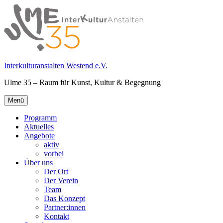
Springe
zum
Inhalt
Interkulturanstalten Westend e.V.
Ulme 35 – Raum für Kunst, Kultur & Begegnung
Primäres
Menü
Menü
Programm
Aktuelles
Angebote
aktiv
vorbei
Über uns
Der Ort
Der Verein
Team
Das Konzept
Partner:innen
Kontakt