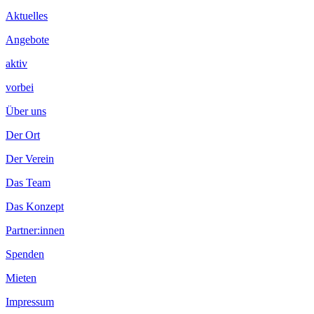
Inhalt
Aktuelles
Angebote
aktiv
vorbei
Über uns
Der Ort
Der Verein
Das Team
Das Konzept
Partner:innen
Spenden
Mieten
Impressum