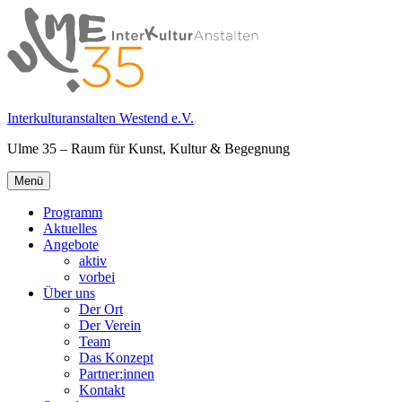
Springe
zum
Inhalt
Interkulturanstalten Westend e.V.
Ulme 35 – Raum für Kunst, Kultur & Begegnung
Primäres
Menü
Menü
Programm
Aktuelles
Angebote
aktiv
vorbei
Über uns
Der Ort
Der Verein
Team
Das Konzept
Partner:innen
Kontakt