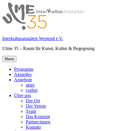
Springe
zum
Inhalt
Interkulturanstalten Westend e.V.
Ulme 35 – Raum für Kunst, Kultur & Begegnung
Primäres
Menü
Menü
Programm
Aktuelles
Angebote
aktiv
vorbei
Über uns
Der Ort
Der Verein
Team
Das Konzept
Partner:innen
Kontakt