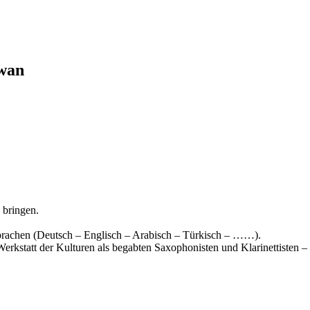
awan
 bringen.
 Sprachen (Deutsch – Englisch – Arabisch – Türkisch – ……).
kstatt der Kulturen als begabten Saxophonisten und Klarinettisten – in