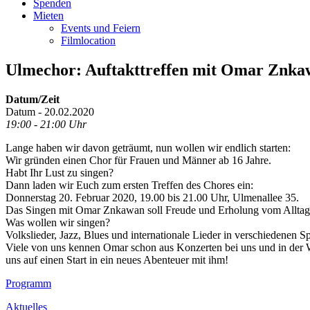
Spenden
Mieten
Events und Feiern
Filmlocation
Ulmechor: Auftakttreffen mit Omar Znk
Datum/Zeit
Datum - 20.02.2020
19:00 - 21:00 Uhr
Lange haben wir davon geträumt, nun wollen wir endlich starten:
Wir gründen einen Chor für Frauen und Männer ab 16 Jahre.
Habt Ihr Lust zu singen?
Dann laden wir Euch zum ersten Treffen des Chores ein:
Donnerstag 20. Februar 2020, 19.00 bis 21.00 Uhr, Ulmenallee 35.
Das Singen mit Omar Znkawan soll Freude und Erholung vom Alltag
Was wollen wir singen?
Volkslieder, Jazz, Blues und internationale Lieder in verschiedenen
Viele von uns kennen Omar schon aus Konzerten bei uns und in der Wer
uns auf einen Start in ein neues Abenteuer mit ihm!
Footer
Programm
Inhalt
Aktuelles