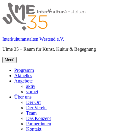
Springe
zum
Inhalt
Interkulturanstalten Westend e.V.
Ulme 35 – Raum für Kunst, Kultur & Begegnung
Primäres
Menü
Menü
Programm
Aktuelles
Angebote
aktiv
vorbei
Über uns
Der Ort
Der Verein
Team
Das Konzept
Partner:innen
Kontakt