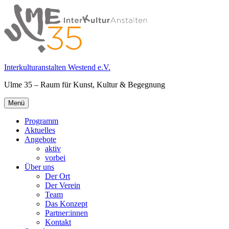
Springe
zum
Inhalt
Interkulturanstalten Westend e.V.
Ulme 35 – Raum für Kunst, Kultur & Begegnung
Primäres
Menü
Menü
Programm
Aktuelles
Angebote
aktiv
vorbei
Über uns
Der Ort
Der Verein
Team
Das Konzept
Partner:innen
Kontakt