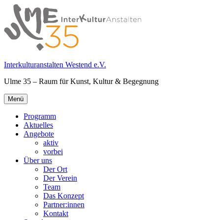
Springe
zum
Inhalt
Interkulturanstalten Westend e.V.
Ulme 35 – Raum für Kunst, Kultur & Begegnung
Primäres
Menü
Menü
Programm
Aktuelles
Angebote
aktiv
vorbei
Über uns
Der Ort
Der Verein
Team
Das Konzept
Partner:innen
Kontakt