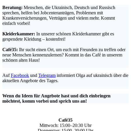
Beratung:
Menschen, die Ukrainisch, Deutsch und Russisch
sprechen, helfen bei Jobcenteranträgen, Problemen mit
Krankenversicherungen, Verträgen und vielem mehr. Kommt
einfach vorbei!
.
Kleiderkammer:
In unserer schönen Kleiderkammer gibt es
gespendete Kleidung – kostenfrei!
.
Café35:
Ihr sucht einen Ort, um euch mit Freunden zu treffen oder
neue Menschen kennenzulernen? Kommt in das Café in unserem
schönen alten Haus!
.
Auf
Facebook
und
Telegram
informiert Olga auf ukrainisch über die
aktuellen Angebote des Tages.
.
Wenn du Ideen für Angebote hast und dich einbringen
möchtest, komm vorbei und sprich uns an!
Café35
Mittwoch: 15:00–20:30 Uhr
Donnerstag: 15:00–20:00 Uhr