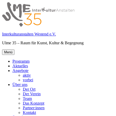
Springe
zum
Inhalt
Interkulturanstalten Westend e.V.
Ulme 35 – Raum für Kunst, Kultur & Begegnung
Primäres
Menü
Menü
Programm
Aktuelles
Angebote
aktiv
vorbei
Über uns
Der Ort
Der Verein
Team
Das Konzept
Partner:innen
Kontakt