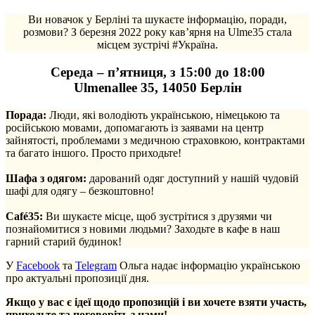
Ви новачок у Берліні та шукаєте інформацію, поради,
розмови? З березня 2022 року кав’ярня на Ulme35 стала
місцем зустрічі #Україна.
Середа – п’ятниця, з 15:00 до 18:00
Ulmenallee 35, 14050 Берлін
Порада:
Люди, які володіють українською, німецькою та
російською мовами, допомагають із заявами на центр
зайнятості, проблемами з медичною страховкою, контрактами
та багато іншого. Просто приходьте!
.
Шафа з одягом:
дарований одяг доступний у нашій чудовій
шафі для одягу – безкоштовно!
.
Café35:
Ви шукаєте місце, щоб зустрітися з друзями чи
познайомитися з новими людьми? Заходьте в кафе в наш
гарний старий будинок!
У
Facebook
та
Telegram
Ольга надає інформацію українською
про актуальні пропозиції дня.
Якщо у вас є ідеї щодо пропозицій і ви хочете взяти участь,
приходьте та поговоріть з нами!