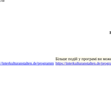
Uhr
Більше подій у програмі ви мож
://interkulturanstalten.de/programm
https://interkulturanstalten.de/prog