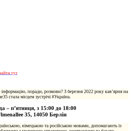
найти тут
е інформацію, поради, розмови? З березня 2022 року кав’ярня на
e35 стала місцем зустрічі #Україна.
а – п’ятниця, з 15:00 до 18:00
lmenallee 35, 14050 Берлін
раїнською, німецькою та російською мовами, допомагають із
роблемами з медичною страховкою, контрактами та багато