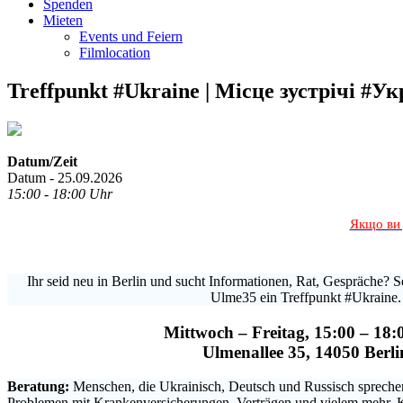
Spenden
Mieten
Events und Feiern
Filmlocation
Treffpunkt #Ukraine | Місце зустрічі #Ук
Datum/Zeit
Datum - 25.09.2026
15:00 - 18:00 Uhr
Якщо ви 
Ihr seid neu in Berlin und sucht Informationen, Rat, Gespräche? Se
Ulme35 ein Treffpunkt #Ukraine.
Mittwoch – Freitag, 15:00 – 18:
Ulmenallee 35, 14050 Berli
Beratung:
Menschen, die Ukrainisch, Deutsch und Russisch sprechen,
Problemen mit Krankenversicherungen, Verträgen und vielem mehr. 