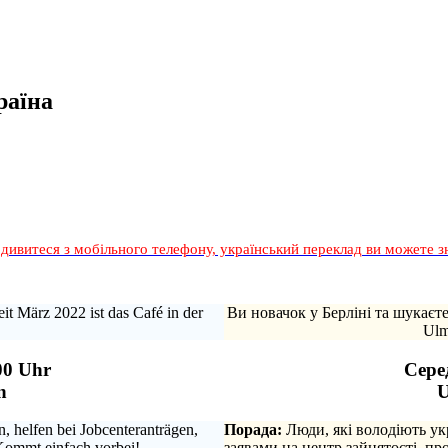
раїна
дивитеся з мобільного телефону, український переклад ви можете з
it März 2022 ist das Café in der
Ви новачок у Берліні та шукаєт
Ulm
00 Uhr
Серед
n
U
 helfen bei Jobcenteranträgen,
Порада:
Люди, які володіють ук
Kommt einfach vorbei!
заявами на центр зайнятості, п