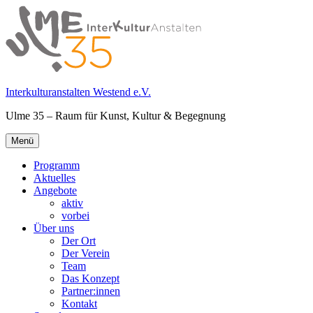
Springe
zum
Inhalt
Interkulturanstalten Westend e.V.
Ulme 35 – Raum für Kunst, Kultur & Begegnung
Primäres
Menü
Menü
Programm
Aktuelles
Angebote
aktiv
vorbei
Über uns
Der Ort
Der Verein
Team
Das Konzept
Partner:innen
Kontakt