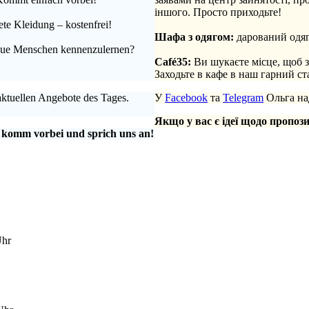
іншого. Просто приходьте!
te Kleidung – kostenfrei!
.
Шафа з одягом:
дарований одяг
 neue Menschen kennenzulernen?
.
Café35:
Ви шукаєте місце, щоб 
Заходьте в кафе в наш гарний с
aktuellen Angebote des Tages.
У
Facebook
та
Telegram
Ольга над
Якщо у вас є ідеї щодо пропози
 komm vorbei und sprich uns an!
Uhr