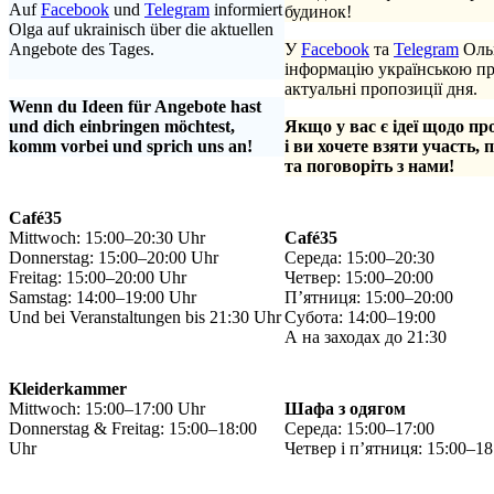
Auf
Facebook
und
Telegram
informiert
будинок!
Olga auf ukrainisch über die aktuellen
Angebote des Tages.
У
Facebook
та
Telegram
Ольг
.
інформацію українською п
актуальні пропозиції дня.
Wenn du Ideen für Angebote hast
und dich einbringen möchtest,
Якщо у вас є ідеї щодо пр
komm vorbei und sprich uns an!
і ви хочете взяти участь, 
та поговоріть з нами!
Café35
Mittwoch: 15:00–20:30 Uhr
Café35
Donnerstag: 15:00–20:00 Uhr
Середа: 15:00–20:30
Freitag: 15:00–20:00 Uhr
Четвер: 15:00–20:00
Samstag: 14:00–19:00 Uhr
П’ятниця: 15:00–20:00
Und bei Veranstaltungen bis 21:30 Uhr
Субота: 14:00–19:00
А на заходах до 21:30
Kleiderkammer
Mittwoch: 15:00–17:00 Uhr
Шафа з одягом
Donnerstag & Freitag: 15:00–18:00
Середа: 15:00–17:00
Uhr
Четвер і п’ятниця: 15:00–18