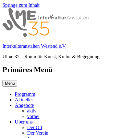
Springe zum Inhalt
Interkulturanstalten Westend e.V.
Ulme 35 – Raum für Kunst, Kultur & Begegnung
Primäres Menü
Menü
Programm
Aktuelles
Angebote
aktiv
vorbei
Über uns
Der Ort
Der Verein