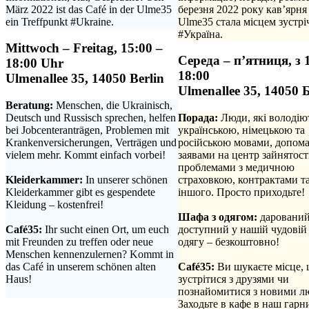
März 2022 ist das Café in der Ulme35
березня 2022 року кав’ярня
ein Treffpunkt #Ukraine.
Ulme35 стала місцем зустрі
#Україна.
Mittwoch – Freitag, 15:00 –
Середа – п’ятниця, з 
18:00 Uhr
18:00
Ulmenallee 35, 14050 Berlin
Ulmenallee 35, 14050 
Beratung:
Menschen, die Ukrainisch,
Deutsch und Russisch sprechen, helfen
Порада:
Люди, які володію
bei Jobcenteranträgen, Problemen mit
українською, німецькою та
Krankenversicherungen, Verträgen und
російською мовами, допома
vielem mehr. Kommt einfach vorbei!
заявами на центр зайнятості
.
проблемами з медичною
Kleiderkammer:
In unserer schönen
страховкою, контрактами та
Kleiderkammer gibt es gespendete
іншого. Просто приходьте!
Kleidung – kostenfrei!
.
.
Шафа з одягом:
дарований
Café35:
Ihr sucht einen Ort, um euch
доступний у нашій чудовій
mit Freunden zu treffen oder neue
одягу – безкоштовно!
Menschen kennenzulernen? Kommt in
.
das Café in unserem schönen alten
Café35:
Ви шукаєте місце,
Haus!
зустрітися з друзями чи
.
познайомитися з новими л
Заходьте в кафе в наш гарн