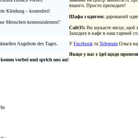
іншого. Просто приходьте!
te Kleidung – kostenfrei!
.
Шафа з одягом:
дарований одяг
 neue Menschen kennenzulernen?
.
Café35:
Ви шукаєте місце, щоб 
Заходьте в кафе в наш гарний с
aktuellen Angebote des Tages.
У
Facebook
та
Telegram
Ольга над
Якщо у вас є ідеї щодо пропози
 komm vorbei und sprich uns an!
Uhr