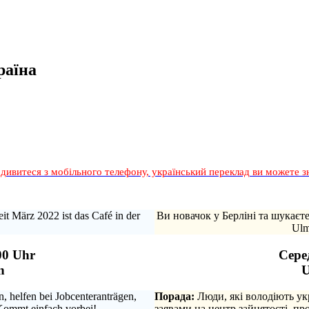
раїна
дивитеся з мобільного телефону, український переклад ви можете з
it März 2022 ist das Café in der
Ви новачок у Берліні та шукаєт
Ulm
00 Uhr
Серед
n
U
 helfen bei Jobcenteranträgen,
Порада:
Люди, які володіють ук
Kommt einfach vorbei!
заявами на центр зайнятості, п