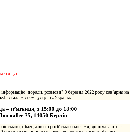
найти тут
е інформацію, поради, розмови? З березня 2022 року кав’ярня на
e35 стала місцем зустрічі #Україна.
а – п’ятниця, з 15:00 до 18:00
lmenallee 35, 14050 Берлін
раїнською, німецькою та російською мовами, допомагають із
роблемами з медичною страховкою, контрактами та багато