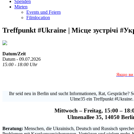
Spenden
Mieten
Events und Feiern
Filmlocation
Treffpunkt #Ukraine | Місце зустрічі #Ук
Datum/Zeit
Datum - 09.07.2026
15:00 - 18:00 Uhr
Якщо ви 
Ihr seid neu in Berlin und sucht Informationen, Rat, Gespräche? Se
Ulme35 ein Treffpunkt #Ukraine.
Mittwoch – Freitag, 15:00 – 18:
Ulmenallee 35, 14050 Berli
Beratung:
Menschen, die Ukrainisch, Deutsch und Russisch sprechen,
Problemen mit Krankenversicherungen, Verträgen und vielem mehr. 