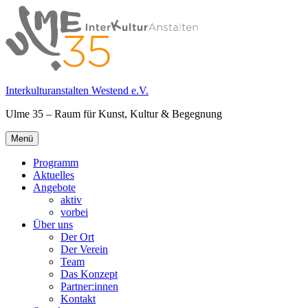
Springe
zum
Inhalt
Interkulturanstalten Westend e.V.
Ulme 35 – Raum für Kunst, Kultur & Begegnung
Primäres
Menü
Menü
Programm
Aktuelles
Angebote
aktiv
vorbei
Über uns
Der Ort
Der Verein
Team
Das Konzept
Partner:innen
Kontakt