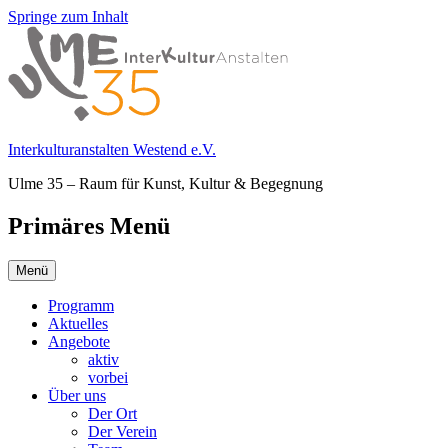
Springe zum Inhalt
Interkulturanstalten Westend e.V.
Ulme 35 – Raum für Kunst, Kultur & Begegnung
Primäres Menü
Menü
Programm
Aktuelles
Angebote
aktiv
vorbei
Über uns
Der Ort
Der Verein