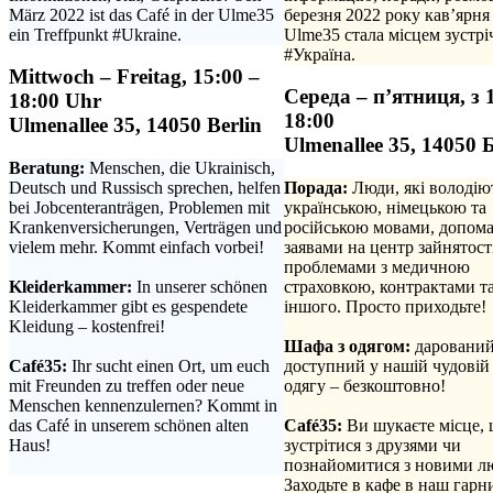
März 2022 ist das Café in der Ulme35
березня 2022 року кав’ярня
ein Treffpunkt #Ukraine.
Ulme35 стала місцем зустрі
#Україна.
Mittwoch – Freitag, 15:00 –
Середа – п’ятниця, з 
18:00 Uhr
18:00
Ulmenallee 35, 14050 Berlin
Ulmenallee 35, 14050 
Beratung:
Menschen, die Ukrainisch,
Deutsch und Russisch sprechen, helfen
Порада:
Люди, які володію
bei Jobcenteranträgen, Problemen mit
українською, німецькою та
Krankenversicherungen, Verträgen und
російською мовами, допома
vielem mehr. Kommt einfach vorbei!
заявами на центр зайнятості
.
проблемами з медичною
Kleiderkammer:
In unserer schönen
страховкою, контрактами та
Kleiderkammer gibt es gespendete
іншого. Просто приходьте!
Kleidung – kostenfrei!
.
.
Шафа з одягом:
дарований
Café35:
Ihr sucht einen Ort, um euch
доступний у нашій чудовій
mit Freunden zu treffen oder neue
одягу – безкоштовно!
Menschen kennenzulernen? Kommt in
.
das Café in unserem schönen alten
Café35:
Ви шукаєте місце,
Haus!
зустрітися з друзями чи
.
познайомитися з новими л
Заходьте в кафе в наш гарн