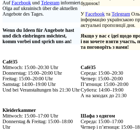
Auf
Facebook
und
Telegram
informiert
будинок!
Olga auf ukrainisch über die aktuellen
Angebote des Tages.
У
Facebook
та
Telegram
Ольг
.
інформацію українською п
актуальні пропозиції дня.
Wenn du Ideen für Angebote hast
und dich einbringen möchtest,
Якщо у вас є ідеї щодо пр
komm vorbei und sprich uns an!
і ви хочете взяти участь, 
та поговоріть з нами!
Café35
Mittwoch: 15:00–20:30 Uhr
Café35
Donnerstag: 15:00–20:00 Uhr
Середа: 15:00–20:30
Freitag: 15:00–20:00 Uhr
Четвер: 15:00–20:00
Samstag: 14:00–19:00 Uhr
П’ятниця: 15:00–20:00
Und bei Veranstaltungen bis 21:30 Uhr
Субота: 14:00–19:00
А на заходах до 21:30
Kleiderkammer
Mittwoch: 15:00–17:00 Uhr
Шафа з одягом
Donnerstag & Freitag: 15:00–18:00
Середа: 15:00–17:00
Uhr
Четвер і п’ятниця: 15:00–18