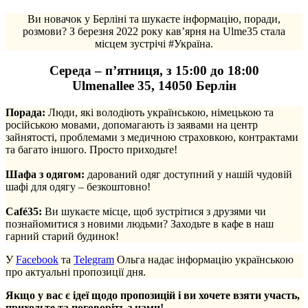
Ви новачок у Берліні та шукаєте інформацію, поради,
розмови? З березня 2022 року кав’ярня на Ulme35 стала
місцем зустрічі #Україна.
Середа – п’ятниця, з 15:00 до 18:00
Ulmenallee 35, 14050 Берлін
Порада:
Люди, які володіють українською, німецькою та
російською мовами, допомагають із заявами на центр
зайнятості, проблемами з медичною страховкою, контрактами
та багато іншого. Просто приходьте!
.
Шафа з одягом:
дарований одяг доступний у нашій чудовій
шафі для одягу – безкоштовно!
.
Café35:
Ви шукаєте місце, щоб зустрітися з друзями чи
познайомитися з новими людьми? Заходьте в кафе в наш
гарний старий будинок!
У
Facebook
та
Telegram
Ольга надає інформацію українською
про актуальні пропозиції дня.
Якщо у вас є ідеї щодо пропозицій і ви хочете взяти участь,
приходьте та поговоріть з нами!