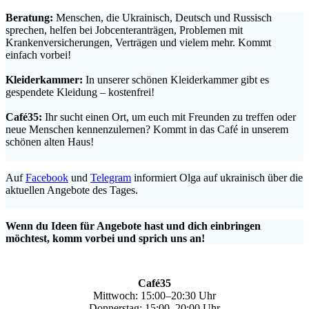
Beratung:
Menschen, die Ukrainisch, Deutsch und Russisch
sprechen, helfen bei Jobcenteranträgen, Problemen mit
Krankenversicherungen, Verträgen und vielem mehr. Kommt
einfach vorbei!
.
Kleiderkammer:
In unserer schönen Kleiderkammer gibt es
gespendete Kleidung – kostenfrei!
.
Café35:
Ihr sucht einen Ort, um euch mit Freunden zu treffen oder
neue Menschen kennenzulernen? Kommt in das Café in unserem
schönen alten Haus!
.
Auf
Facebook
und
Telegram
informiert Olga auf ukrainisch über die
aktuellen Angebote des Tages.
.
Wenn du Ideen für Angebote hast und dich einbringen
möchtest, komm vorbei und sprich uns an!
Café35
Mittwoch: 15:00–20:30 Uhr
Donnerstag: 15:00–20:00 Uhr