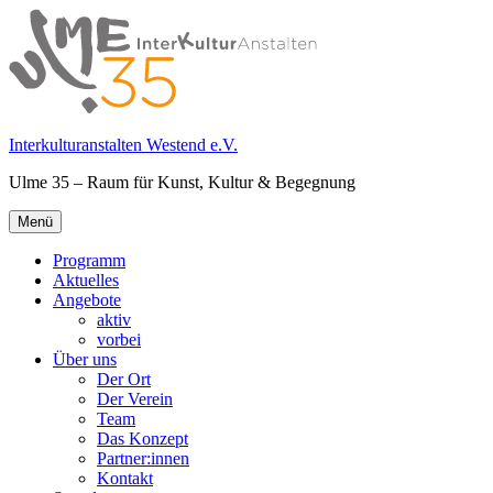
Springe
zum
Inhalt
Interkulturanstalten Westend e.V.
Ulme 35 – Raum für Kunst, Kultur & Begegnung
Primäres
Menü
Menü
Programm
Aktuelles
Angebote
aktiv
vorbei
Über uns
Der Ort
Der Verein
Team
Das Konzept
Partner:innen
Kontakt