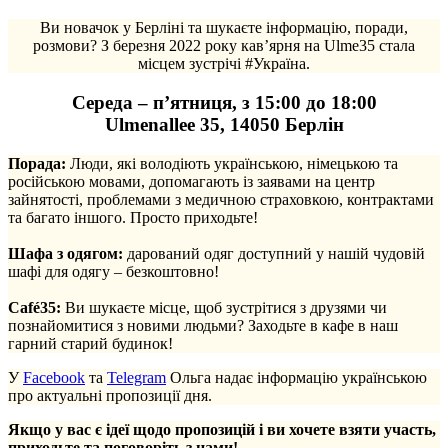
Ви новачок у Берліні та шукаєте інформацію, поради,
розмови? З березня 2022 року кав’ярня на Ulme35 стала
місцем зустрічі #Україна.
Середа – п’ятниця, з 15:00 до 18:00
Ulmenallee 35, 14050 Берлін
Порада:
Люди, які володіють українською, німецькою та
російською мовами, допомагають із заявами на центр
зайнятості, проблемами з медичною страховкою, контрактами
та багато іншого. Просто приходьте!
.
Шафа з одягом:
дарований одяг доступний у нашій чудовій
шафі для одягу – безкоштовно!
.
Café35:
Ви шукаєте місце, щоб зустрітися з друзями чи
познайомитися з новими людьми? Заходьте в кафе в наш
гарний старий будинок!
У
Facebook
та
Telegram
Ольга надає інформацію українською
про актуальні пропозиції дня.
Якщо у вас є ідеї щодо пропозицій і ви хочете взяти участь,
приходьте та поговоріть з нами!