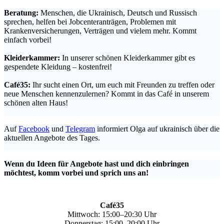
Beratung:
Menschen, die Ukrainisch, Deutsch und Russisch
sprechen, helfen bei Jobcenteranträgen, Problemen mit
Krankenversicherungen, Verträgen und vielem mehr. Kommt
einfach vorbei!
.
Kleiderkammer:
In unserer schönen Kleiderkammer gibt es
gespendete Kleidung – kostenfrei!
.
Café35:
Ihr sucht einen Ort, um euch mit Freunden zu treffen oder
neue Menschen kennenzulernen? Kommt in das Café in unserem
schönen alten Haus!
.
Auf
Facebook
und
Telegram
informiert Olga auf ukrainisch über die
aktuellen Angebote des Tages.
.
Wenn du Ideen für Angebote hast und dich einbringen
möchtest, komm vorbei und sprich uns an!
Café35
Mittwoch: 15:00–20:30 Uhr
Donnerstag: 15:00–20:00 Uhr