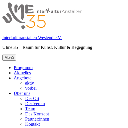
Springe
zum
Inhalt
Interkulturanstalten Westend e.V.
Ulme 35 – Raum für Kunst, Kultur & Begegnung
Primäres
Menü
Menü
Programm
Aktuelles
Angebote
aktiv
vorbei
Über uns
Der Ort
Der Verein
Team
Das Konzept
Partner:innen
Kontakt