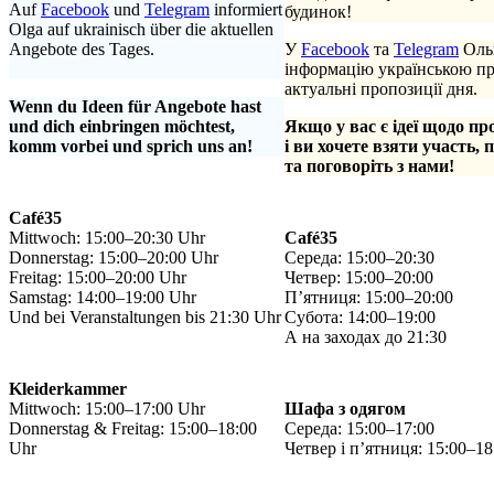
Auf
Facebook
und
Telegram
informiert
будинок!
Olga auf ukrainisch über die aktuellen
Angebote des Tages.
У
Facebook
та
Telegram
Ольг
.
інформацію українською п
актуальні пропозиції дня.
Wenn du Ideen für Angebote hast
und dich einbringen möchtest,
Якщо у вас є ідеї щодо пр
komm vorbei und sprich uns an!
і ви хочете взяти участь, 
та поговоріть з нами!
Café35
Mittwoch: 15:00–20:30 Uhr
Café35
Donnerstag: 15:00–20:00 Uhr
Середа: 15:00–20:30
Freitag: 15:00–20:00 Uhr
Четвер: 15:00–20:00
Samstag: 14:00–19:00 Uhr
П’ятниця: 15:00–20:00
Und bei Veranstaltungen bis 21:30 Uhr
Субота: 14:00–19:00
А на заходах до 21:30
Kleiderkammer
Mittwoch: 15:00–17:00 Uhr
Шафа з одягом
Donnerstag & Freitag: 15:00–18:00
Середа: 15:00–17:00
Uhr
Четвер і п’ятниця: 15:00–18