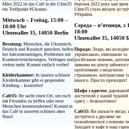
März 2022 ist das Café in der Ulme35
березня 2022 року кав’ярня
ein Treffpunkt #Ukraine.
Ulme35 стала місцем зустрі
#Україна.
Mittwoch – Freitag, 15:00 –
Середа – п’ятниця, з 
18:00 Uhr
18:00
Ulmenallee 35, 14050 Berlin
Ulmenallee 35, 14050 
Beratung:
Menschen, die Ukrainisch,
Deutsch und Russisch sprechen, helfen
Порада:
Люди, які володію
bei Jobcenteranträgen, Problemen mit
українською, німецькою та
Krankenversicherungen, Verträgen und
російською мовами, допома
vielem mehr. Kommt einfach vorbei!
заявами на центр зайнятості
.
проблемами з медичною
Kleiderkammer:
In unserer schönen
страховкою, контрактами та
Kleiderkammer gibt es gespendete
іншого. Просто приходьте!
Kleidung – kostenfrei!
.
.
Шафа з одягом:
дарований
Café35:
Ihr sucht einen Ort, um euch
доступний у нашій чудовій
mit Freunden zu treffen oder neue
одягу – безкоштовно!
Menschen kennenzulernen? Kommt in
.
das Café in unserem schönen alten
Café35:
Ви шукаєте місце,
Haus!
зустрітися з друзями чи
.
познайомитися з новими л
Заходьте в кафе в наш гарн