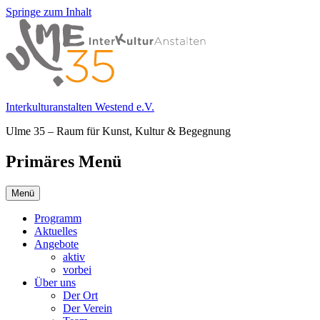
Springe zum Inhalt
Interkulturanstalten Westend e.V.
Ulme 35 – Raum für Kunst, Kultur & Begegnung
Primäres Menü
Menü
Programm
Aktuelles
Angebote
aktiv
vorbei
Über uns
Der Ort
Der Verein