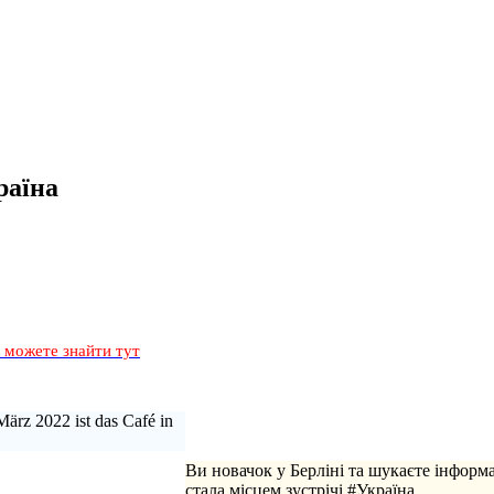
раїна
и можете знайти тут
März 2022 ist das Café in
Ви новачок у Берліні та шукаєте інформ
стала місцем зустрічі #Україна.