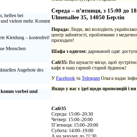
Середа – п’ятниця, з 15:00 до 18
, helfen bei
Ulmenallee 35, 14050 Берлін
n und vielem mehr. Kommt
Порада:
Люди, які володіють українсько
центр зайнятості, проблемами з медично
te Kleidung – kostenfrei!
приходьте!
.
neue Menschen
Шафа з одягом:
дарований одяг доступн
.
Café35:
Ви шукаєте місце, щоб зустріти
кафе в наш гарний старий будинок!
 aktuellen Angebote des
У
Facebook
та
Telegram
Ольга надає інфо
Якщо у вас є ідеї щодо пропозицій і ви
, komm vorbei und
Café35
Середа: 15:00–20:30
Четвер: 15:00–20:00
П’ятниця: 15:00–20:00
Субота: 14:00–19:00
А на заходах до 21:30