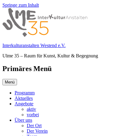
Springe zum Inhalt
Interkulturanstalten Westend e.V.
Ulme 35 – Raum für Kunst, Kultur & Begegnung
Primäres Menü
Menü
Programm
Aktuelles
Angebote
aktiv
vorbei
Über uns
Der Ort
Der Verein