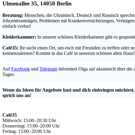
Ulmenallee 35, 14050 Berlin
Beratung:
Menschen, die Ukrainisch, Deutsch und Russisch sprechen
Jobcenteranträgen, Problemen mit Krankenversicherungen, Verträge
einfach vorbei!
.
Kleiderkammer:
In unserer schönen Kleiderkammer gibt es gespende
.
Café35:
Ihr sucht einen Ort, um euch mit Freunden zu treffen oder 
kennenzulernen? Kommt in das Café in unserem schönen alten Haus!
.
Auf
Facebook
und
Telegram
informiert Olga auf ukrainisch über die
Tages.
.
Wenn du Ideen für Angebote hast und dich einbringen möchtest
sprich uns an!
Café35
Mittwoch: 15:00–20:30 Uhr
Donnerstag: 15:00–20:00 Uhr
Freitag: 15:00–20:00 Uhr