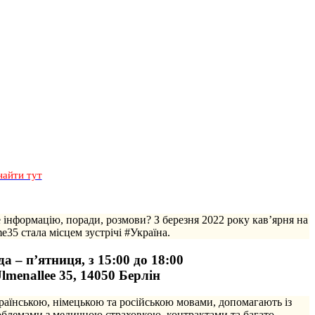
найти тут
е інформацію, поради, розмови? З березня 2022 року кав’ярня на
e35 стала місцем зустрічі #Україна.
а – п’ятниця, з 15:00 до 18:00
lmenallee 35, 14050 Берлін
раїнською, німецькою та російською мовами, допомагають із
роблемами з медичною страховкою, контрактами та багато