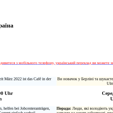
раїна
дивитеся з мобільного телефону, український переклад ви можете з
it März 2022 ist das Café in der
Ви новачок у Берліні та шукаєт
Ulm
00 Uhr
Серед
n
U
 helfen bei Jobcenteranträgen,
Порада:
Люди, які володіють ук
Kommt einfach vorbei!
заявами на центр зайнятості, п