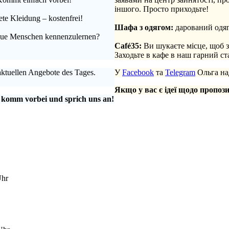
іншого. Просто приходьте!
te Kleidung – kostenfrei!
.
Шафа з одягом:
дарований одяг
 neue Menschen kennenzulernen?
.
Café35:
Ви шукаєте місце, щоб 
Заходьте в кафе в наш гарний с
aktuellen Angebote des Tages.
У
Facebook
та
Telegram
Ольга над
Якщо у вас є ідеї щодо пропози
 komm vorbei und sprich uns an!
Uhr