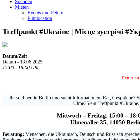
Spenden
Mieten
Events und Feiern
Filmlocation
Treffpunkt #Ukraine | Місце зустрічі #Ук
Datum/Zeit
Datum - 13.06.2025
15:00 - 18:00 Uhr
Якщо ви 
Ihr seid neu in Berlin und sucht Informationen, Rat, Gespräche? Se
Ulme35 ein Treffpunkt #Ukraine.
Mittwoch – Freitag, 15:00 – 18:
Ulmenallee 35, 14050 Berli
Beratung:
Menschen, die Ukrainisch, Deutsch und Russisch sprechen,
Problemen mit Krankenversicherungen, Verträgen und vielem mehr. 