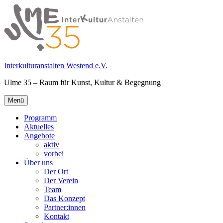
Springe
zum
Inhalt
Interkulturanstalten Westend e.V.
Ulme 35 – Raum für Kunst, Kultur & Begegnung
Primäres
Menü
Menü
Programm
Aktuelles
Angebote
aktiv
vorbei
Über uns
Der Ort
Der Verein
Team
Das Konzept
Partner:innen
Kontakt