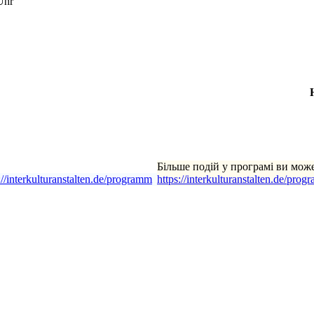
Uhr
Більше подій у програмі ви мож
://interkulturanstalten.de/programm
https://interkulturanstalten.de/prog