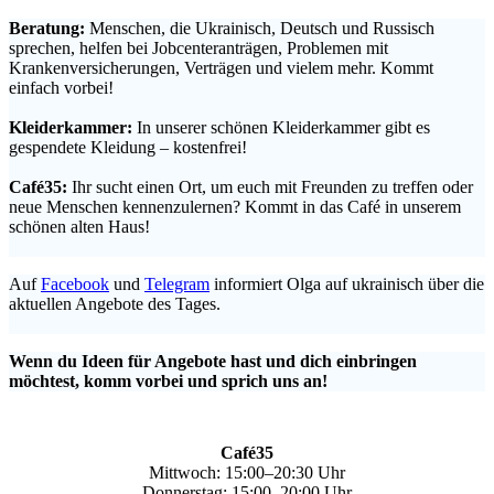
Beratung:
Menschen, die Ukrainisch, Deutsch und Russisch
sprechen, helfen bei Jobcenteranträgen, Problemen mit
Krankenversicherungen, Verträgen und vielem mehr. Kommt
einfach vorbei!
.
Kleiderkammer:
In unserer schönen Kleiderkammer gibt es
gespendete Kleidung – kostenfrei!
.
Café35:
Ihr sucht einen Ort, um euch mit Freunden zu treffen oder
neue Menschen kennenzulernen? Kommt in das Café in unserem
schönen alten Haus!
.
Auf
Facebook
und
Telegram
informiert Olga auf ukrainisch über die
aktuellen Angebote des Tages.
.
Wenn du Ideen für Angebote hast und dich einbringen
möchtest, komm vorbei und sprich uns an!
Café35
Mittwoch: 15:00–20:30 Uhr
Donnerstag: 15:00–20:00 Uhr