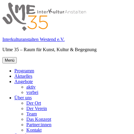
Springe
zum
Inhalt
Interkulturanstalten Westend e.V.
Ulme 35 – Raum für Kunst, Kultur & Begegnung
Primäres
Menü
Menü
Programm
Aktuelles
Angebote
aktiv
vorbei
Über uns
Der Ort
Der Verein
Team
Das Konzept
Partner:innen
Kontakt