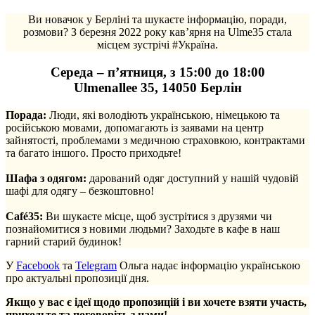
Ви новачок у Берліні та шукаєте інформацію, поради,
розмови? З березня 2022 року кав’ярня на Ulme35 стала
місцем зустрічі #Україна.
Середа – п’ятниця, з 15:00 до 18:00
Ulmenallee 35, 14050 Берлін
Порада:
Люди, які володіють українською, німецькою та
російською мовами, допомагають із заявами на центр
зайнятості, проблемами з медичною страховкою, контрактами
та багато іншого. Просто приходьте!
.
Шафа з одягом:
дарований одяг доступний у нашій чудовій
шафі для одягу – безкоштовно!
.
Café35:
Ви шукаєте місце, щоб зустрітися з друзями чи
познайомитися з новими людьми? Заходьте в кафе в наш
гарний старий будинок!
У
Facebook
та
Telegram
Ольга надає інформацію українською
про актуальні пропозиції дня.
Якщо у вас є ідеї щодо пропозицій і ви хочете взяти участь,
приходьте та поговоріть з нами!