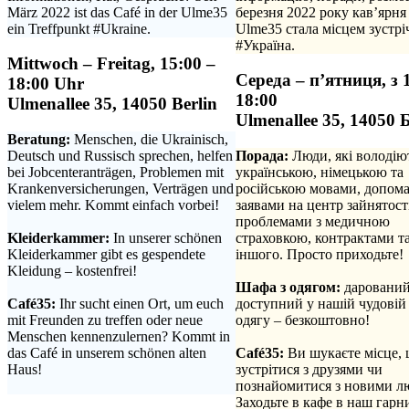
März 2022 ist das Café in der Ulme35
березня 2022 року кав’ярня
ein Treffpunkt #Ukraine.
Ulme35 стала місцем зустрі
#Україна.
Mittwoch – Freitag, 15:00 –
Середа – п’ятниця, з 
18:00 Uhr
18:00
Ulmenallee 35, 14050 Berlin
Ulmenallee 35, 14050 
Beratung:
Menschen, die Ukrainisch,
Deutsch und Russisch sprechen, helfen
Порада:
Люди, які володію
bei Jobcenteranträgen, Problemen mit
українською, німецькою та
Krankenversicherungen, Verträgen und
російською мовами, допома
vielem mehr. Kommt einfach vorbei!
заявами на центр зайнятості
.
проблемами з медичною
Kleiderkammer:
In unserer schönen
страховкою, контрактами та
Kleiderkammer gibt es gespendete
іншого. Просто приходьте!
Kleidung – kostenfrei!
.
.
Шафа з одягом:
дарований
Café35:
Ihr sucht einen Ort, um euch
доступний у нашій чудовій
mit Freunden zu treffen oder neue
одягу – безкоштовно!
Menschen kennenzulernen? Kommt in
.
das Café in unserem schönen alten
Café35:
Ви шукаєте місце,
Haus!
зустрітися з друзями чи
.
познайомитися з новими л
Заходьте в кафе в наш гарн