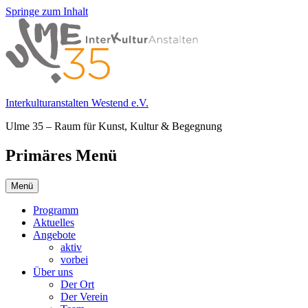
Springe zum Inhalt
Interkulturanstalten Westend e.V.
Ulme 35 – Raum für Kunst, Kultur & Begegnung
Primäres Menü
Menü
Programm
Aktuelles
Angebote
aktiv
vorbei
Über uns
Der Ort
Der Verein