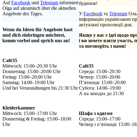
Auf
Facebook
und
Telegram
informiert
будинок!
Olga auf ukrainisch über die aktuellen
Angebote des Tages.
У
Facebook
та
Telegram
Ольг
.
інформацію українською п
актуальні пропозиції дня.
Wenn du Ideen für Angebote hast
und dich einbringen möchtest,
Якщо у вас є ідеї щодо пр
komm vorbei und sprich uns an!
і ви хочете взяти участь, 
та поговоріть з нами!
Café35
Mittwoch: 15:00–20:30 Uhr
Café35
Donnerstag: 15:00–20:00 Uhr
Середа: 15:00–20:30
Freitag: 15:00–20:00 Uhr
Четвер: 15:00–20:00
Samstag: 14:00–19:00 Uhr
П’ятниця: 15:00–20:00
Und bei Veranstaltungen bis 21:30 Uhr
Субота: 14:00–19:00
А на заходах до 21:30
Kleiderkammer
Mittwoch: 15:00–17:00 Uhr
Шафа з одягом
Donnerstag & Freitag: 15:00–18:00
Середа: 15:00–17:00
Uhr
Четвер і п’ятниця: 15:00–18