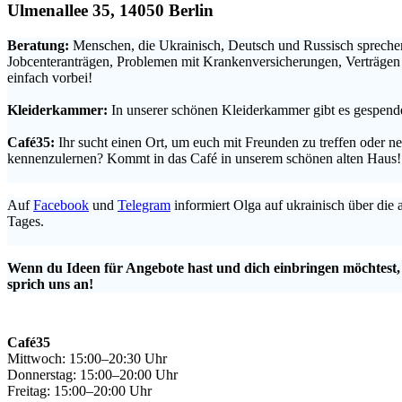
Ulmenallee 35, 14050 Berlin
Beratung:
Menschen, die Ukrainisch, Deutsch und Russisch sprechen
Jobcenteranträgen, Problemen mit Krankenversicherungen, Verträge
einfach vorbei!
.
Kleiderkammer:
In unserer schönen Kleiderkammer gibt es gespende
.
Café35:
Ihr sucht einen Ort, um euch mit Freunden zu treffen oder 
kennenzulernen? Kommt in das Café in unserem schönen alten Haus!
.
Auf
Facebook
und
Telegram
informiert Olga auf ukrainisch über die
Tages.
.
Wenn du Ideen für Angebote hast und dich einbringen möchtest
sprich uns an!
Café35
Mittwoch: 15:00–20:30 Uhr
Donnerstag: 15:00–20:00 Uhr
Freitag: 15:00–20:00 Uhr