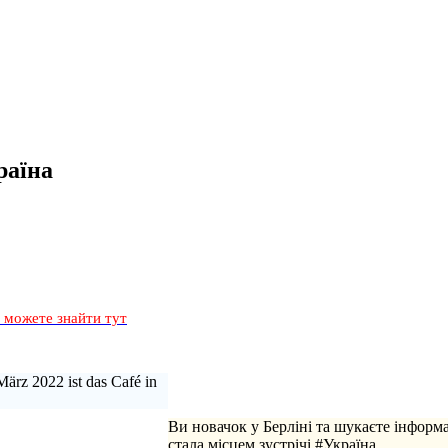
раїна
и можете знайти тут
März 2022 ist das Café in
Ви новачок у Берліні та шукаєте інформ
стала місцем зустрічі #Україна.