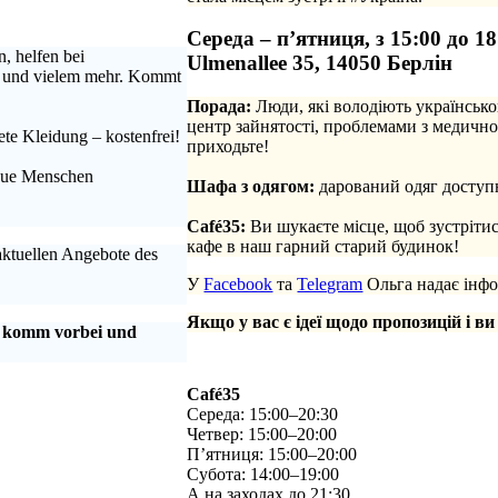
Середа – п’ятниця, з 15:00 до 18
, helfen bei
Ulmenallee 35, 14050 Берлін
n und vielem mehr. Kommt
Порада:
Люди, які володіють українсько
центр зайнятості, проблемами з медично
te Kleidung – kostenfrei!
приходьте!
.
neue Menschen
Шафа з одягом:
дарований одяг доступн
.
Café35:
Ви шукаєте місце, щоб зустріти
кафе в наш гарний старий будинок!
 aktuellen Angebote des
У
Facebook
та
Telegram
Ольга надає інфо
Якщо у вас є ідеї щодо пропозицій і ви
, komm vorbei und
Café35
Середа: 15:00–20:30
Четвер: 15:00–20:00
П’ятниця: 15:00–20:00
Субота: 14:00–19:00
А на заходах до 21:30