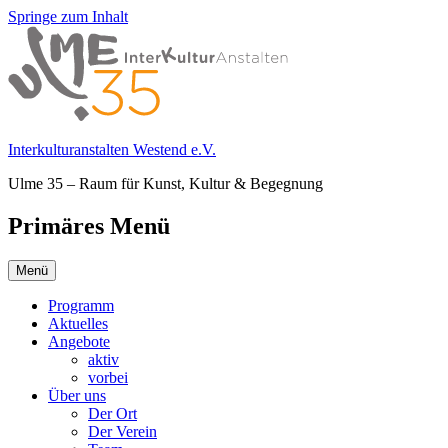
Springe zum Inhalt
Interkulturanstalten Westend e.V.
Ulme 35 – Raum für Kunst, Kultur & Begegnung
Primäres Menü
Menü
Programm
Aktuelles
Angebote
aktiv
vorbei
Über uns
Der Ort
Der Verein