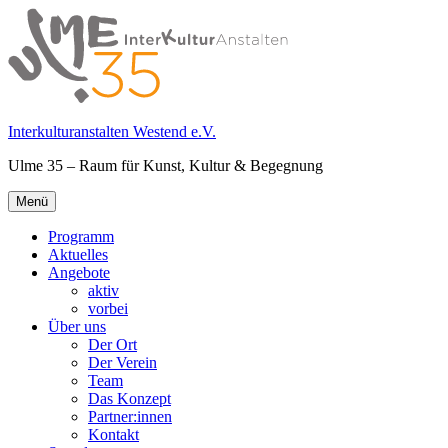
Springe
zum
Inhalt
Interkulturanstalten Westend e.V.
Ulme 35 – Raum für Kunst, Kultur & Begegnung
Primäres
Menü
Menü
Programm
Aktuelles
Angebote
aktiv
vorbei
Über uns
Der Ort
Der Verein
Team
Das Konzept
Partner:innen
Kontakt