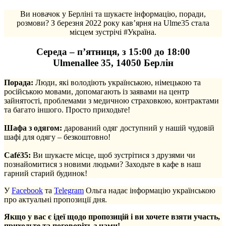
Ви новачок у Берліні та шукаєте інформацію, поради,
розмови? З березня 2022 року кав’ярня на Ulme35 стала
місцем зустрічі #Україна.
Середа – п’ятниця, з 15:00 до 18:00
Ulmenallee 35, 14050 Берлін
Порада:
Люди, які володіють українською, німецькою та
російською мовами, допомагають із заявами на центр
зайнятості, проблемами з медичною страховкою, контрактами
та багато іншого. Просто приходьте!
.
Шафа з одягом:
дарований одяг доступний у нашій чудовій
шафі для одягу – безкоштовно!
.
Café35:
Ви шукаєте місце, щоб зустрітися з друзями чи
познайомитися з новими людьми? Заходьте в кафе в наш
гарний старий будинок!
У
Facebook
та
Telegram
Ольга надає інформацію українською
про актуальні пропозиції дня.
Якщо у вас є ідеї щодо пропозицій і ви хочете взяти участь,
приходьте та поговоріть з нами!