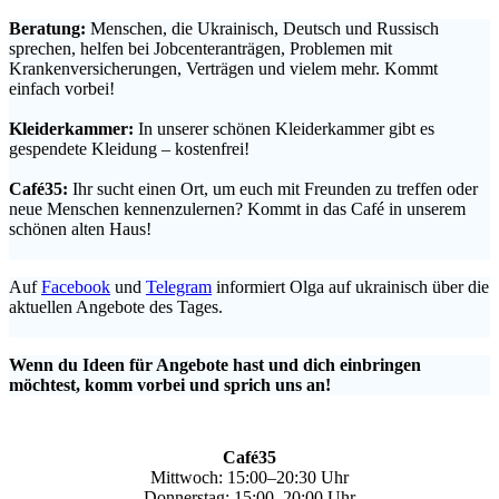
Beratung:
Menschen, die Ukrainisch, Deutsch und Russisch
sprechen, helfen bei Jobcenteranträgen, Problemen mit
Krankenversicherungen, Verträgen und vielem mehr. Kommt
einfach vorbei!
.
Kleiderkammer:
In unserer schönen Kleiderkammer gibt es
gespendete Kleidung – kostenfrei!
.
Café35:
Ihr sucht einen Ort, um euch mit Freunden zu treffen oder
neue Menschen kennenzulernen? Kommt in das Café in unserem
schönen alten Haus!
.
Auf
Facebook
und
Telegram
informiert Olga auf ukrainisch über die
aktuellen Angebote des Tages.
.
Wenn du Ideen für Angebote hast und dich einbringen
möchtest, komm vorbei und sprich uns an!
Café35
Mittwoch: 15:00–20:30 Uhr
Donnerstag: 15:00–20:00 Uhr