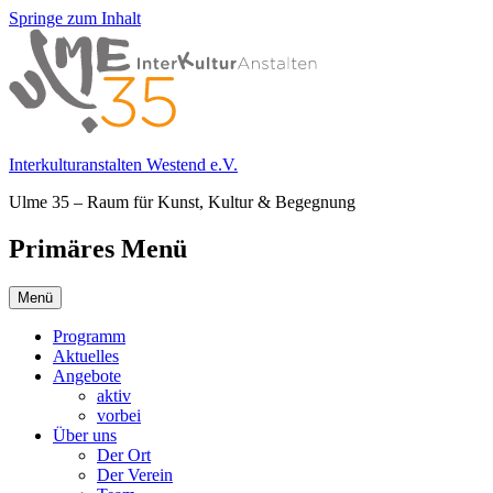
Springe zum Inhalt
Interkulturanstalten Westend e.V.
Ulme 35 – Raum für Kunst, Kultur & Begegnung
Primäres Menü
Menü
Programm
Aktuelles
Angebote
aktiv
vorbei
Über uns
Der Ort
Der Verein