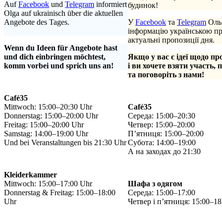
Auf
Facebook
und
Telegram
informiert
будинок!
Olga auf ukrainisch über die aktuellen
Angebote des Tages.
У
Facebook
та
Telegram
Ольг
.
інформацію українською п
актуальні пропозиції дня.
Wenn du Ideen für Angebote hast
und dich einbringen möchtest,
Якщо у вас є ідеї щодо пр
komm vorbei und sprich uns an!
і ви хочете взяти участь, 
та поговоріть з нами!
Café35
Mittwoch: 15:00–20:30 Uhr
Café35
Donnerstag: 15:00–20:00 Uhr
Середа: 15:00–20:30
Freitag: 15:00–20:00 Uhr
Четвер: 15:00–20:00
Samstag: 14:00–19:00 Uhr
П’ятниця: 15:00–20:00
Und bei Veranstaltungen bis 21:30 Uhr
Субота: 14:00–19:00
А на заходах до 21:30
Kleiderkammer
Mittwoch: 15:00–17:00 Uhr
Шафа з одягом
Donnerstag & Freitag: 15:00–18:00
Середа: 15:00–17:00
Uhr
Четвер і п’ятниця: 15:00–18