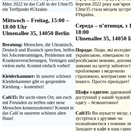
März 2022 ist das Café in der Ulme35
березня 2022 року кав’ярня
ein Treffpunkt #Ukraine.
Ulme35 стала місцем зустрі
#Україна.
Mittwoch – Freitag, 15:00 –
Середа – п’ятниця, з 
18:00 Uhr
18:00
Ulmenallee 35, 14050 Berlin
Ulmenallee 35, 14050 
Beratung:
Menschen, die Ukrainisch,
Deutsch und Russisch sprechen, helfen
Порада:
Люди, які володію
bei Jobcenteranträgen, Problemen mit
українською, німецькою та
Krankenversicherungen, Verträgen und
російською мовами, допома
vielem mehr. Kommt einfach vorbei!
заявами на центр зайнятості
.
проблемами з медичною
Kleiderkammer:
In unserer schönen
страховкою, контрактами та
Kleiderkammer gibt es gespendete
іншого. Просто приходьте!
Kleidung – kostenfrei!
.
.
Шафа з одягом:
дарований
Café35:
Ihr sucht einen Ort, um euch
доступний у нашій чудовій
mit Freunden zu treffen oder neue
одягу – безкоштовно!
Menschen kennenzulernen? Kommt in
.
das Café in unserem schönen alten
Café35:
Ви шукаєте місце,
Haus!
зустрітися з друзями чи
.
познайомитися з новими л
Заходьте в кафе в наш гарн