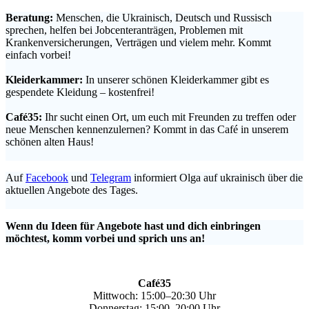
Beratung:
Menschen, die Ukrainisch, Deutsch und Russisch
sprechen, helfen bei Jobcenteranträgen, Problemen mit
Krankenversicherungen, Verträgen und vielem mehr. Kommt
einfach vorbei!
.
Kleiderkammer:
In unserer schönen Kleiderkammer gibt es
gespendete Kleidung – kostenfrei!
.
Café35:
Ihr sucht einen Ort, um euch mit Freunden zu treffen oder
neue Menschen kennenzulernen? Kommt in das Café in unserem
schönen alten Haus!
.
Auf
Facebook
und
Telegram
informiert Olga auf ukrainisch über die
aktuellen Angebote des Tages.
.
Wenn du Ideen für Angebote hast und dich einbringen
möchtest, komm vorbei und sprich uns an!
Café35
Mittwoch: 15:00–20:30 Uhr
Donnerstag: 15:00–20:00 Uhr