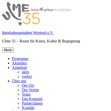
Springe
zum
Inhalt
Interkulturanstalten Westend e.V.
Ulme 35 – Raum für Kunst, Kultur & Begegnung
Primäres
Menü
Menü
Programm
Aktuelles
Angebote
aktiv
vorbei
Über uns
Der Ort
Der Verein
Team
Das Konzept
Partner:innen
Kontakt