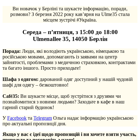
Ви новачок у Берліні та шукаєте інформацію, поради,
розмови? З березня 2022 року кав’ярня на Ulme35 стала
місцем зустрічі #Україна.
Середа – п’ятниця, з 15:00 до 18:00
Ulmenallee 35, 14050 Берлін
Порада:
Люди, які володіють українською, німецькою та
російською мовами, допомагають із заявами на центр
зайнятості, проблемами з медичною страховкою, контрактами
та багато іншого. Просто приходьте!
.
Шафа з одягом:
дарований одяг доступний у нашій чудовій
шафі для одягу – безкоштовно!
.
Café35:
Ви шукаєте місце, щоб зустрітися з друзями чи
познайомитися з новими людьми? Заходьте в кафе в наш
гарний старий будинок!
У
Facebook
та
Telegram
Ольга надає інформацію українською
про актуальні пропозиції дня.
Якщо у вас є ідеї щодо пропозицій і ви хочете взяти участь,
приходьте та поговоріть з нами!