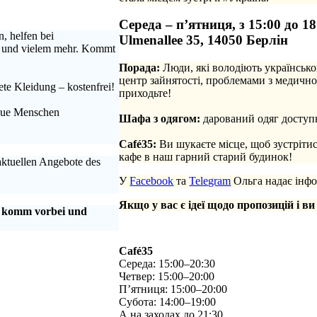
Середа – п’ятниця, з 15:00 до 18
, helfen bei
Ulmenallee 35, 14050 Берлін
n und vielem mehr. Kommt
Порада:
Люди, які володіють українсько
центр зайнятості, проблемами з медично
te Kleidung – kostenfrei!
приходьте!
.
neue Menschen
Шафа з одягом:
дарований одяг доступн
.
Café35:
Ви шукаєте місце, щоб зустріти
кафе в наш гарний старий будинок!
 aktuellen Angebote des
У
Facebook
та
Telegram
Ольга надає інфо
Якщо у вас є ідеї щодо пропозицій і ви
, komm vorbei und
Café35
Середа: 15:00–20:30
Четвер: 15:00–20:00
П’ятниця: 15:00–20:00
Субота: 14:00–19:00
А на заходах до 21:30