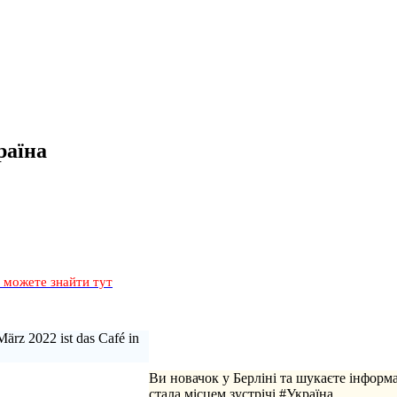
раїна
и можете знайти тут
März 2022 ist das Café in
Ви новачок у Берліні та шукаєте інформ
стала місцем зустрічі #Україна.