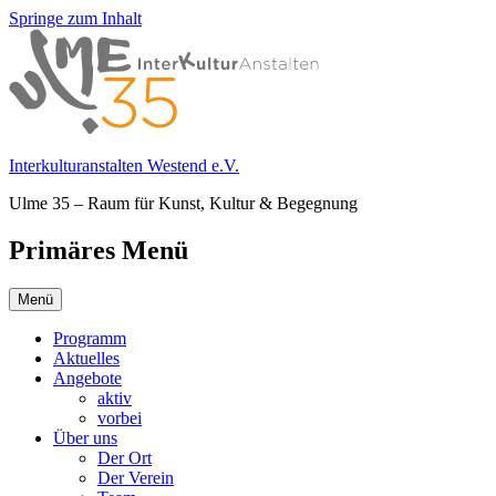
Springe zum Inhalt
Interkulturanstalten Westend e.V.
Ulme 35 – Raum für Kunst, Kultur & Begegnung
Primäres Menü
Menü
Programm
Aktuelles
Angebote
aktiv
vorbei
Über uns
Der Ort
Der Verein