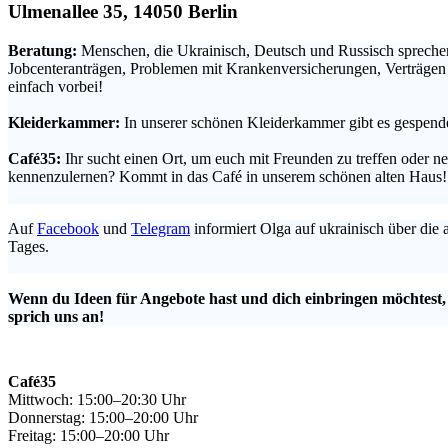
Ulmenallee 35, 14050 Berlin
Beratung:
Menschen, die Ukrainisch, Deutsch und Russisch sprechen
Jobcenteranträgen, Problemen mit Krankenversicherungen, Verträge
einfach vorbei!
.
Kleiderkammer:
In unserer schönen Kleiderkammer gibt es gespende
.
Café35:
Ihr sucht einen Ort, um euch mit Freunden zu treffen oder 
kennenzulernen? Kommt in das Café in unserem schönen alten Haus!
.
Auf
Facebook
und
Telegram
informiert Olga auf ukrainisch über die
Tages.
.
Wenn du Ideen für Angebote hast und dich einbringen möchtest
sprich uns an!
Café35
Mittwoch: 15:00–20:30 Uhr
Donnerstag: 15:00–20:00 Uhr
Freitag: 15:00–20:00 Uhr