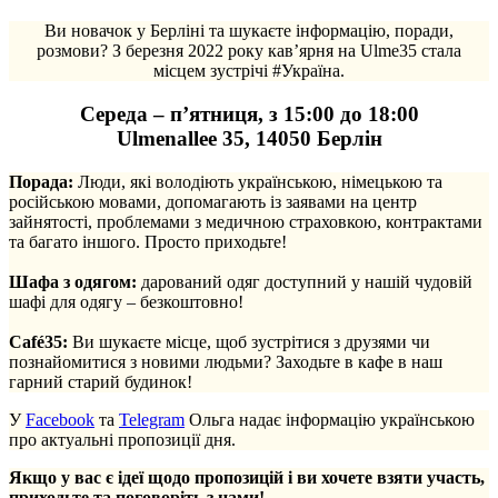
Ви новачок у Берліні та шукаєте інформацію, поради,
розмови? З березня 2022 року кав’ярня на Ulme35 стала
місцем зустрічі #Україна.
Середа – п’ятниця, з 15:00 до 18:00
Ulmenallee 35, 14050 Берлін
Порада:
Люди, які володіють українською, німецькою та
російською мовами, допомагають із заявами на центр
зайнятості, проблемами з медичною страховкою, контрактами
та багато іншого. Просто приходьте!
.
Шафа з одягом:
дарований одяг доступний у нашій чудовій
шафі для одягу – безкоштовно!
.
Café35:
Ви шукаєте місце, щоб зустрітися з друзями чи
познайомитися з новими людьми? Заходьте в кафе в наш
гарний старий будинок!
У
Facebook
та
Telegram
Ольга надає інформацію українською
про актуальні пропозиції дня.
Якщо у вас є ідеї щодо пропозицій і ви хочете взяти участь,
приходьте та поговоріть з нами!