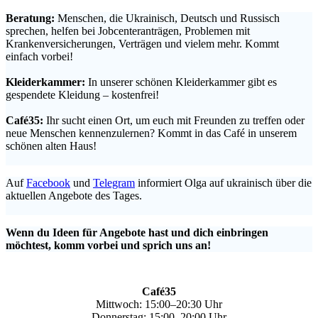
Beratung:
Menschen, die Ukrainisch, Deutsch und Russisch
sprechen, helfen bei Jobcenteranträgen, Problemen mit
Krankenversicherungen, Verträgen und vielem mehr. Kommt
einfach vorbei!
.
Kleiderkammer:
In unserer schönen Kleiderkammer gibt es
gespendete Kleidung – kostenfrei!
.
Café35:
Ihr sucht einen Ort, um euch mit Freunden zu treffen oder
neue Menschen kennenzulernen? Kommt in das Café in unserem
schönen alten Haus!
.
Auf
Facebook
und
Telegram
informiert Olga auf ukrainisch über die
aktuellen Angebote des Tages.
.
Wenn du Ideen für Angebote hast und dich einbringen
möchtest, komm vorbei und sprich uns an!
Café35
Mittwoch: 15:00–20:30 Uhr
Donnerstag: 15:00–20:00 Uhr