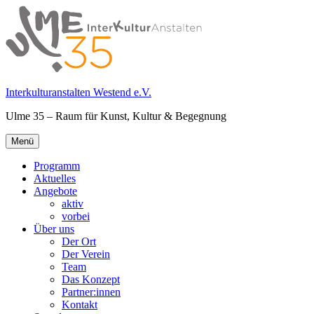
Springe
zum
Inhalt
Interkulturanstalten Westend e.V.
Ulme 35 – Raum für Kunst, Kultur & Begegnung
Primäres
Menü
Menü
Programm
Aktuelles
Angebote
aktiv
vorbei
Über uns
Der Ort
Der Verein
Team
Das Konzept
Partner:innen
Kontakt