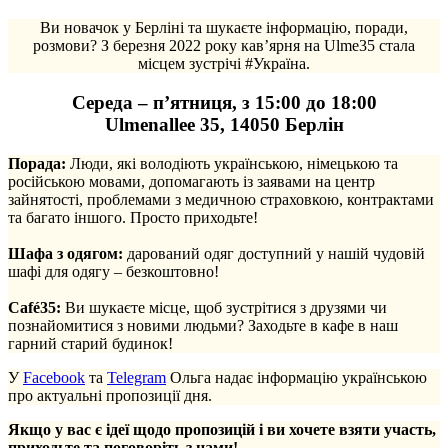
Ви новачок у Берліні та шукаєте інформацію, поради,
розмови? З березня 2022 року кав’ярня на Ulme35 стала
місцем зустрічі #Україна.
Середа – п’ятниця, з 15:00 до 18:00
Ulmenallee 35, 14050 Берлін
Порада:
Люди, які володіють українською, німецькою та
російською мовами, допомагають із заявами на центр
зайнятості, проблемами з медичною страховкою, контрактами
та багато іншого. Просто приходьте!
.
Шафа з одягом:
дарований одяг доступний у нашій чудовій
шафі для одягу – безкоштовно!
.
Café35:
Ви шукаєте місце, щоб зустрітися з друзями чи
познайомитися з новими людьми? Заходьте в кафе в наш
гарний старий будинок!
У
Facebook
та
Telegram
Ольга надає інформацію українською
про актуальні пропозиції дня.
Якщо у вас є ідеї щодо пропозицій і ви хочете взяти участь,
приходьте та поговоріть з нами!