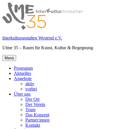
Springe
zum
Inhalt
Interkulturanstalten Westend e.V.
Ulme 35 – Raum für Kunst, Kultur & Begegnung
Primäres
Menü
Menü
Programm
Aktuelles
Angebote
aktiv
vorbei
Über uns
Der Ort
Der Verein
Team
Das Konzept
Partner:innen
Kontakt