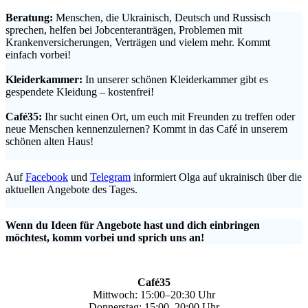
Beratung:
Menschen, die Ukrainisch, Deutsch und Russisch
sprechen, helfen bei Jobcenteranträgen, Problemen mit
Krankenversicherungen, Verträgen und vielem mehr. Kommt
einfach vorbei!
.
Kleiderkammer:
In unserer schönen Kleiderkammer gibt es
gespendete Kleidung – kostenfrei!
.
Café35:
Ihr sucht einen Ort, um euch mit Freunden zu treffen oder
neue Menschen kennenzulernen? Kommt in das Café in unserem
schönen alten Haus!
.
Auf
Facebook
und
Telegram
informiert Olga auf ukrainisch über die
aktuellen Angebote des Tages.
.
Wenn du Ideen für Angebote hast und dich einbringen
möchtest, komm vorbei und sprich uns an!
Café35
Mittwoch: 15:00–20:30 Uhr
Donnerstag: 15:00–20:00 Uhr