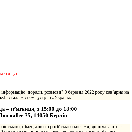
найти тут
е інформацію, поради, розмови? З березня 2022 року кав’ярня на
e35 стала місцем зустрічі #Україна.
а – п’ятниця, з 15:00 до 18:00
lmenallee 35, 14050 Берлін
раїнською, німецькою та російською мовами, допомагають із
роблемами з медичною страховкою, контрактами та багато