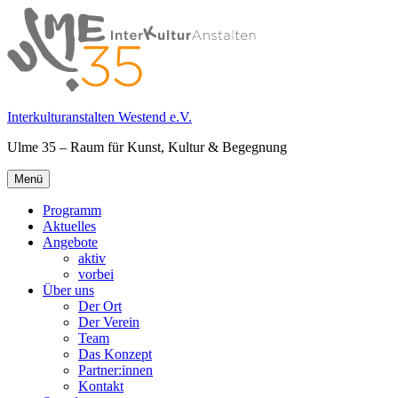
Springe
zum
Inhalt
Interkulturanstalten Westend e.V.
Ulme 35 – Raum für Kunst, Kultur & Begegnung
Primäres
Menü
Menü
Programm
Aktuelles
Angebote
aktiv
vorbei
Über uns
Der Ort
Der Verein
Team
Das Konzept
Partner:innen
Kontakt