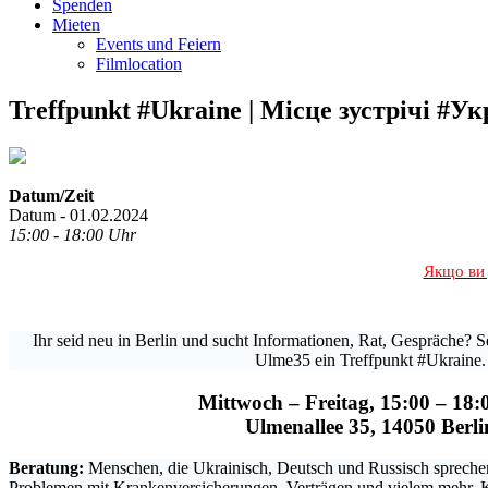
Spenden
Mieten
Events und Feiern
Filmlocation
Treffpunkt #Ukraine | Місце зустрічі #Ук
Datum/Zeit
Datum - 01.02.2024
15:00 - 18:00 Uhr
Якщо ви 
Ihr seid neu in Berlin und sucht Informationen, Rat, Gespräche? Se
Ulme35 ein Treffpunkt #Ukraine.
Mittwoch – Freitag, 15:00 – 18:
Ulmenallee 35, 14050 Berli
Beratung:
Menschen, die Ukrainisch, Deutsch und Russisch sprechen,
Problemen mit Krankenversicherungen, Verträgen und vielem mehr. 