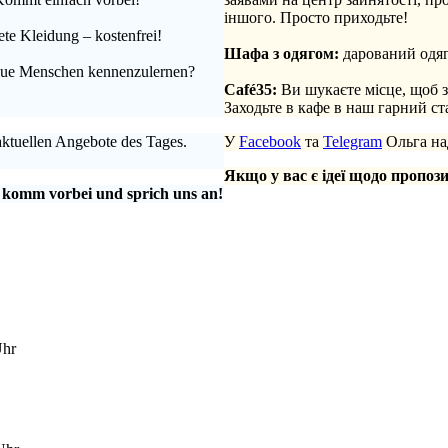
іншого. Просто приходьте!
te Kleidung – kostenfrei!
.
Шафа з одягом:
дарований одяг
 neue Menschen kennenzulernen?
.
Café35:
Ви шукаєте місце, щоб 
Заходьте в кафе в наш гарний с
aktuellen Angebote des Tages.
У
Facebook
та
Telegram
Ольга над
Якщо у вас є ідеї щодо пропози
 komm vorbei und sprich uns an!
Uhr