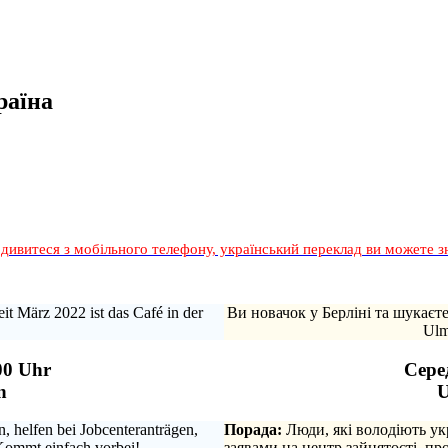
раїна
дивитеся з мобільного телефону, український переклад ви можете з
it März 2022 ist das Café in der
Ви новачок у Берліні та шукаєт
Ulm
00 Uhr
Серед
n
U
 helfen bei Jobcenteranträgen,
Порада:
Люди, які володіють ук
Kommt einfach vorbei!
заявами на центр зайнятості, п