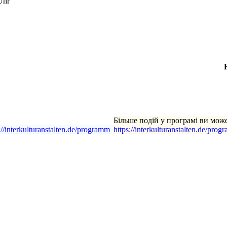
Uhr
Більше подій у програмі ви мож
://interkulturanstalten.de/programm
https://interkulturanstalten.de/prog