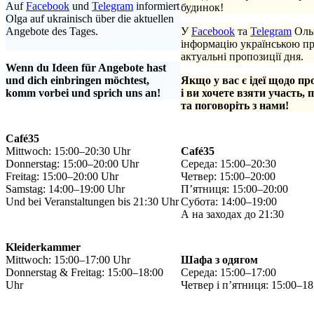
Auf
Facebook
und
Telegram
informiert
будинок!
Olga auf ukrainisch über die aktuellen
Angebote des Tages.
У
Facebook
та
Telegram
Ольг
.
інформацію українською п
актуальні пропозиції дня.
Wenn du Ideen für Angebote hast
und dich einbringen möchtest,
Якщо у вас є ідеї щодо пр
komm vorbei und sprich uns an!
і ви хочете взяти участь, 
та поговоріть з нами!
Café35
Mittwoch: 15:00–20:30 Uhr
Café35
Donnerstag: 15:00–20:00 Uhr
Середа: 15:00–20:30
Freitag: 15:00–20:00 Uhr
Четвер: 15:00–20:00
Samstag: 14:00–19:00 Uhr
П’ятниця: 15:00–20:00
Und bei Veranstaltungen bis 21:30 Uhr
Субота: 14:00–19:00
А на заходах до 21:30
Kleiderkammer
Mittwoch: 15:00–17:00 Uhr
Шафа з одягом
Donnerstag & Freitag: 15:00–18:00
Середа: 15:00–17:00
Uhr
Четвер і п’ятниця: 15:00–18