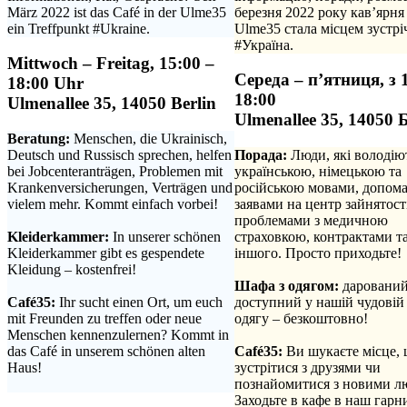
März 2022 ist das Café in der Ulme35
березня 2022 року кав’ярня
ein Treffpunkt #Ukraine.
Ulme35 стала місцем зустрі
#Україна.
Mittwoch – Freitag, 15:00 –
Середа – п’ятниця, з 
18:00 Uhr
18:00
Ulmenallee 35, 14050 Berlin
Ulmenallee 35, 14050 
Beratung:
Menschen, die Ukrainisch,
Deutsch und Russisch sprechen, helfen
Порада:
Люди, які володію
bei Jobcenteranträgen, Problemen mit
українською, німецькою та
Krankenversicherungen, Verträgen und
російською мовами, допома
vielem mehr. Kommt einfach vorbei!
заявами на центр зайнятості
.
проблемами з медичною
Kleiderkammer:
In unserer schönen
страховкою, контрактами та
Kleiderkammer gibt es gespendete
іншого. Просто приходьте!
Kleidung – kostenfrei!
.
.
Шафа з одягом:
дарований
Café35:
Ihr sucht einen Ort, um euch
доступний у нашій чудовій
mit Freunden zu treffen oder neue
одягу – безкоштовно!
Menschen kennenzulernen? Kommt in
.
das Café in unserem schönen alten
Café35:
Ви шукаєте місце,
Haus!
зустрітися з друзями чи
.
познайомитися з новими л
Заходьте в кафе в наш гарн