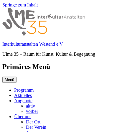
Springe zum Inhalt
Interkulturanstalten Westend e.V.
Ulme 35 – Raum für Kunst, Kultur & Begegnung
Primäres Menü
Menü
Programm
Aktuelles
Angebote
aktiv
vorbei
Über uns
Der Ort
Der Verein