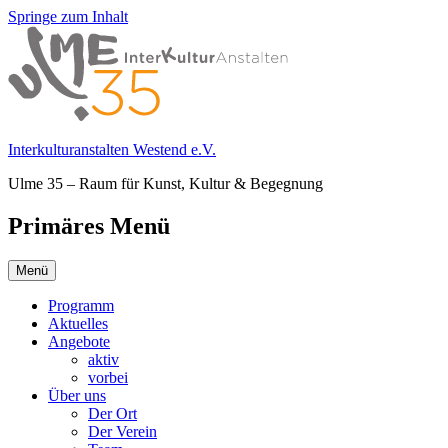
Springe zum Inhalt
Interkulturanstalten Westend e.V.
Ulme 35 – Raum für Kunst, Kultur & Begegnung
Primäres Menü
Menü
Programm
Aktuelles
Angebote
aktiv
vorbei
Über uns
Der Ort
Der Verein