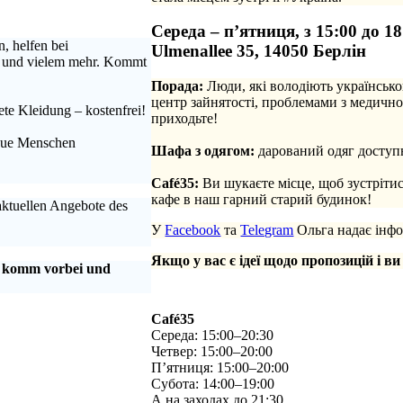
Середа – п’ятниця, з 15:00 до 18
, helfen bei
Ulmenallee 35, 14050 Берлін
n und vielem mehr. Kommt
Порада:
Люди, які володіють українсько
центр зайнятості, проблемами з медично
te Kleidung – kostenfrei!
приходьте!
.
neue Menschen
Шафа з одягом:
дарований одяг доступн
.
Café35:
Ви шукаєте місце, щоб зустріти
кафе в наш гарний старий будинок!
 aktuellen Angebote des
У
Facebook
та
Telegram
Ольга надає інфо
Якщо у вас є ідеї щодо пропозицій і ви
, komm vorbei und
Café35
Середа: 15:00–20:30
Четвер: 15:00–20:00
П’ятниця: 15:00–20:00
Субота: 14:00–19:00
А на заходах до 21:30