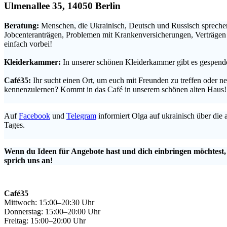
Ulmenallee 35, 14050 Berlin
Beratung:
Menschen, die Ukrainisch, Deutsch und Russisch sprechen
Jobcenteranträgen, Problemen mit Krankenversicherungen, Verträge
einfach vorbei!
.
Kleiderkammer:
In unserer schönen Kleiderkammer gibt es gespende
.
Café35:
Ihr sucht einen Ort, um euch mit Freunden zu treffen oder 
kennenzulernen? Kommt in das Café in unserem schönen alten Haus!
.
Auf
Facebook
und
Telegram
informiert Olga auf ukrainisch über die
Tages.
.
Wenn du Ideen für Angebote hast und dich einbringen möchtest
sprich uns an!
Café35
Mittwoch: 15:00–20:30 Uhr
Donnerstag: 15:00–20:00 Uhr
Freitag: 15:00–20:00 Uhr