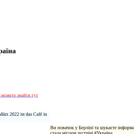
раїна
и можете знайти тут
März 2022 ist das Café in
Ви новачок у Берліні та шукаєте інформ
стала місцем зустрічі #Україна.