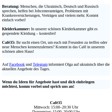
Beratung:
Menschen, die Ukrainisch, Deutsch und Russisch
sprechen, helfen bei Jobcenteranträgen, Problemen mit
Krankenversicherungen, Verträgen und vielem mehr. Kommt
einfach vorbei!
.
Kleiderkammer:
In unserer schönen Kleiderkammer gibt es
gespendete Kleidung – kostenfrei!
.
Café35:
Ihr sucht einen Ort, um euch mit Freunden zu treffen oder
neue Menschen kennenzulernen? Kommt in das Café in unserem
schönen alten Haus!
.
Auf
Facebook
und
Telegram
informiert Olga auf ukrainisch über die
aktuellen Angebote des Tages.
.
Wenn du Ideen für Angebote hast und dich einbringen
möchtest, komm vorbei und sprich uns an!
Café35
Mittwoch: 15:00–20:30 Uhr
Donnerstag: 15:00–20:00 Uhr