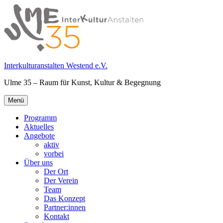
Springe
zum
Inhalt
Interkulturanstalten Westend e.V.
Ulme 35 – Raum für Kunst, Kultur & Begegnung
Primäres
Menü
Menü
Programm
Aktuelles
Angebote
aktiv
vorbei
Über uns
Der Ort
Der Verein
Team
Das Konzept
Partner:innen
Kontakt