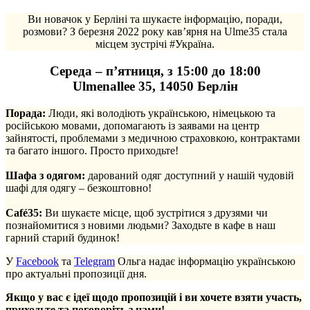
Ви новачок у Берліні та шукаєте інформацію, поради,
розмови? З березня 2022 року кав’ярня на Ulme35 стала
місцем зустрічі #Україна.
Середа – п’ятниця, з 15:00 до 18:00
Ulmenallee 35, 14050 Берлін
Порада:
Люди, які володіють українською, німецькою та
російською мовами, допомагають із заявами на центр
зайнятості, проблемами з медичною страховкою, контрактами
та багато іншого. Просто приходьте!
.
Шафа з одягом:
дарований одяг доступний у нашій чудовій
шафі для одягу – безкоштовно!
.
Café35:
Ви шукаєте місце, щоб зустрітися з друзями чи
познайомитися з новими людьми? Заходьте в кафе в наш
гарний старий будинок!
У
Facebook
та
Telegram
Ольга надає інформацію українською
про актуальні пропозиції дня.
Якщо у вас є ідеї щодо пропозицій і ви хочете взяти участь,
приходьте та поговоріть з нами!