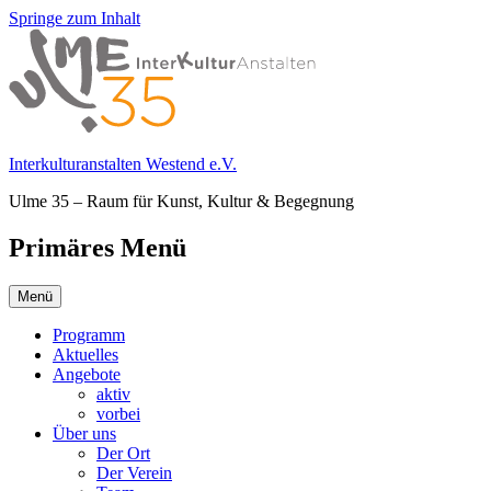
Springe zum Inhalt
Interkulturanstalten Westend e.V.
Ulme 35 – Raum für Kunst, Kultur & Begegnung
Primäres Menü
Menü
Programm
Aktuelles
Angebote
aktiv
vorbei
Über uns
Der Ort
Der Verein