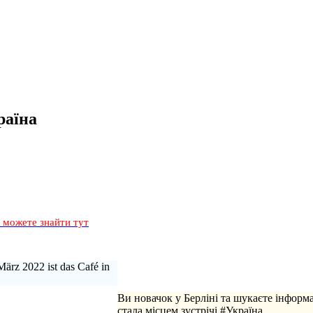
раїна
и можете знайти тут
März 2022 ist das Café in
Ви новачок у Берліні та шукаєте інформ
стала місцем зустрічі #Україна.