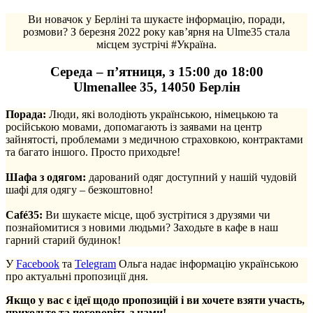
Ви новачок у Берліні та шукаєте інформацію, поради,
розмови? З березня 2022 року кав’ярня на Ulme35 стала
місцем зустрічі #Україна.
Середа – п’ятниця, з 15:00 до 18:00
Ulmenallee 35, 14050 Берлін
Порада:
Люди, які володіють українською, німецькою та
російською мовами, допомагають із заявами на центр
зайнятості, проблемами з медичною страховкою, контрактами
та багато іншого. Просто приходьте!
.
Шафа з одягом:
дарований одяг доступний у нашій чудовій
шафі для одягу – безкоштовно!
.
Café35:
Ви шукаєте місце, щоб зустрітися з друзями чи
познайомитися з новими людьми? Заходьте в кафе в наш
гарний старий будинок!
У
Facebook
та
Telegram
Ольга надає інформацію українською
про актуальні пропозиції дня.
Якщо у вас є ідеї щодо пропозицій і ви хочете взяти участь,
приходьте та поговоріть з нами!