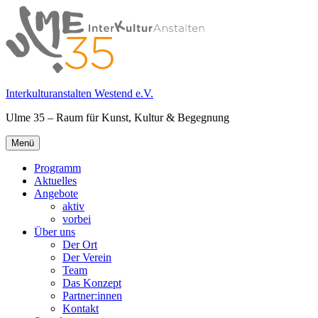
Springe
zum
Inhalt
Interkulturanstalten Westend e.V.
Ulme 35 – Raum für Kunst, Kultur & Begegnung
Primäres
Menü
Menü
Programm
Aktuelles
Angebote
aktiv
vorbei
Über uns
Der Ort
Der Verein
Team
Das Konzept
Partner:innen
Kontakt