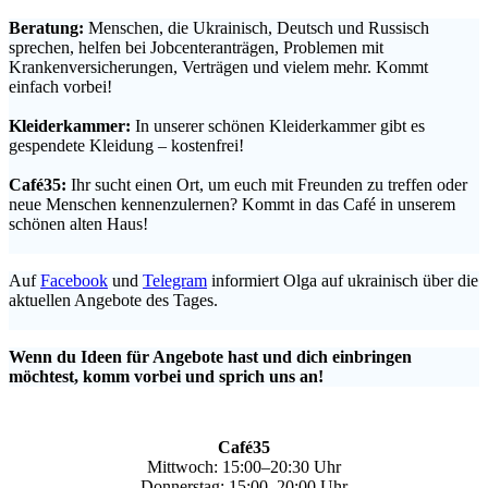
Beratung:
Menschen, die Ukrainisch, Deutsch und Russisch
sprechen, helfen bei Jobcenteranträgen, Problemen mit
Krankenversicherungen, Verträgen und vielem mehr. Kommt
einfach vorbei!
.
Kleiderkammer:
In unserer schönen Kleiderkammer gibt es
gespendete Kleidung – kostenfrei!
.
Café35:
Ihr sucht einen Ort, um euch mit Freunden zu treffen oder
neue Menschen kennenzulernen? Kommt in das Café in unserem
schönen alten Haus!
.
Auf
Facebook
und
Telegram
informiert Olga auf ukrainisch über die
aktuellen Angebote des Tages.
.
Wenn du Ideen für Angebote hast und dich einbringen
möchtest, komm vorbei und sprich uns an!
Café35
Mittwoch: 15:00–20:30 Uhr
Donnerstag: 15:00–20:00 Uhr