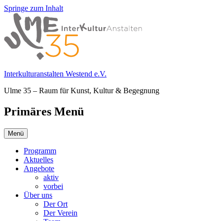
Springe zum Inhalt
Interkulturanstalten Westend e.V.
Ulme 35 – Raum für Kunst, Kultur & Begegnung
Primäres Menü
Menü
Programm
Aktuelles
Angebote
aktiv
vorbei
Über uns
Der Ort
Der Verein