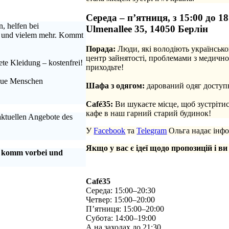
Середа – п’ятниця, з 15:00 до 18
, helfen bei
Ulmenallee 35, 14050 Берлін
n und vielem mehr. Kommt
Порада:
Люди, які володіють українсько
центр зайнятості, проблемами з медично
te Kleidung – kostenfrei!
приходьте!
.
neue Menschen
Шафа з одягом:
дарований одяг доступн
.
Café35:
Ви шукаєте місце, щоб зустріти
кафе в наш гарний старий будинок!
 aktuellen Angebote des
У
Facebook
та
Telegram
Ольга надає інфо
Якщо у вас є ідеї щодо пропозицій і ви
, komm vorbei und
Café35
Середа: 15:00–20:30
Четвер: 15:00–20:00
П’ятниця: 15:00–20:00
Субота: 14:00–19:00
А на заходах до 21:30