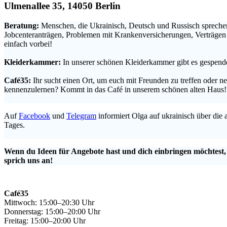
Ulmenallee 35, 14050 Berlin
Beratung:
Menschen, die Ukrainisch, Deutsch und Russisch sprechen
Jobcenteranträgen, Problemen mit Krankenversicherungen, Verträge
einfach vorbei!
.
Kleiderkammer:
In unserer schönen Kleiderkammer gibt es gespende
.
Café35:
Ihr sucht einen Ort, um euch mit Freunden zu treffen oder 
kennenzulernen? Kommt in das Café in unserem schönen alten Haus!
.
Auf
Facebook
und
Telegram
informiert Olga auf ukrainisch über die
Tages.
.
Wenn du Ideen für Angebote hast und dich einbringen möchtest
sprich uns an!
Café35
Mittwoch: 15:00–20:30 Uhr
Donnerstag: 15:00–20:00 Uhr
Freitag: 15:00–20:00 Uhr