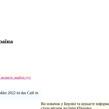
раїна
и можете знайти тут
März 2022 ist das Café in
Ви новачок у Берліні та шукаєте інформ
стала місцем зустрічі #Україна.