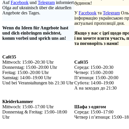
Auf
Facebook
und
Telegram
informiert
будинок!
Olga auf ukrainisch über die aktuellen
Angebote des Tages.
У
Facebook
та
Telegram
Ольг
.
інформацію українською п
актуальні пропозиції дня.
Wenn du Ideen für Angebote hast
und dich einbringen möchtest,
Якщо у вас є ідеї щодо пр
komm vorbei und sprich uns an!
і ви хочете взяти участь, 
та поговоріть з нами!
Café35
Mittwoch: 15:00–20:30 Uhr
Café35
Donnerstag: 15:00–20:00 Uhr
Середа: 15:00–20:30
Freitag: 15:00–20:00 Uhr
Четвер: 15:00–20:00
Samstag: 14:00–19:00 Uhr
П’ятниця: 15:00–20:00
Und bei Veranstaltungen bis 21:30 Uhr
Субота: 14:00–19:00
А на заходах до 21:30
Kleiderkammer
Mittwoch: 15:00–17:00 Uhr
Шафа з одягом
Donnerstag & Freitag: 15:00–18:00
Середа: 15:00–17:00
Uhr
Четвер і п’ятниця: 15:00–18