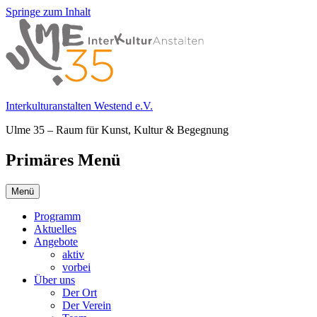
Springe zum Inhalt
Interkulturanstalten Westend e.V.
Ulme 35 – Raum für Kunst, Kultur & Begegnung
Primäres Menü
Menü
Programm
Aktuelles
Angebote
aktiv
vorbei
Über uns
Der Ort
Der Verein