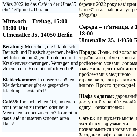
März 2022 ist das Café in der Ulme35
березня 2022 року кав’ярня
ein Treffpunkt #Ukraine.
Ulme35 стала місцем зустрі
#Україна.
Mittwoch – Freitag, 15:00 –
Середа – п’ятниця, з 
18:00 Uhr
18:00
Ulmenallee 35, 14050 Berlin
Ulmenallee 35, 14050 
Beratung:
Menschen, die Ukrainisch,
Deutsch und Russisch sprechen, helfen
Порада:
Люди, які володію
bei Jobcenteranträgen, Problemen mit
українською, німецькою та
Krankenversicherungen, Verträgen und
російською мовами, допома
vielem mehr. Kommt einfach vorbei!
заявами на центр зайнятості
.
проблемами з медичною
Kleiderkammer:
In unserer schönen
страховкою, контрактами та
Kleiderkammer gibt es gespendete
іншого. Просто приходьте!
Kleidung – kostenfrei!
.
.
Шафа з одягом:
дарований
Café35:
Ihr sucht einen Ort, um euch
доступний у нашій чудовій
mit Freunden zu treffen oder neue
одягу – безкоштовно!
Menschen kennenzulernen? Kommt in
.
das Café in unserem schönen alten
Café35:
Ви шукаєте місце,
Haus!
зустрітися з друзями чи
.
познайомитися з новими л
Заходьте в кафе в наш гарн