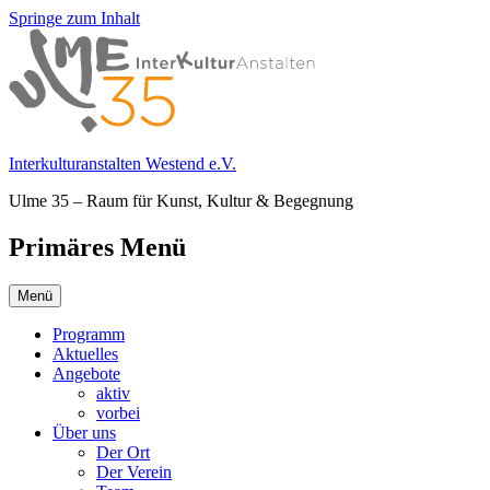
Springe zum Inhalt
Interkulturanstalten Westend e.V.
Ulme 35 – Raum für Kunst, Kultur & Begegnung
Primäres Menü
Menü
Programm
Aktuelles
Angebote
aktiv
vorbei
Über uns
Der Ort
Der Verein