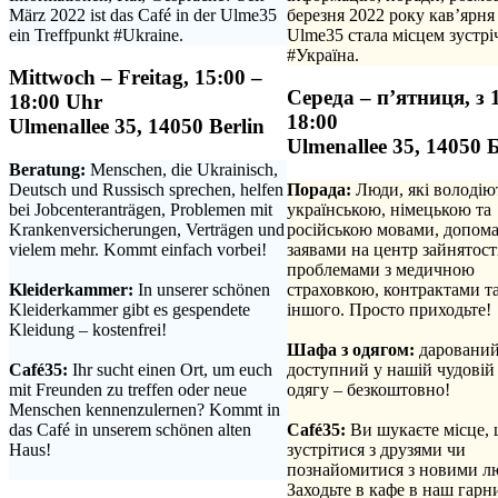
März 2022 ist das Café in der Ulme35
березня 2022 року кав’ярня
ein Treffpunkt #Ukraine.
Ulme35 стала місцем зустрі
#Україна.
Mittwoch – Freitag, 15:00 –
Середа – п’ятниця, з 
18:00 Uhr
18:00
Ulmenallee 35, 14050 Berlin
Ulmenallee 35, 14050 
Beratung:
Menschen, die Ukrainisch,
Deutsch und Russisch sprechen, helfen
Порада:
Люди, які володію
bei Jobcenteranträgen, Problemen mit
українською, німецькою та
Krankenversicherungen, Verträgen und
російською мовами, допома
vielem mehr. Kommt einfach vorbei!
заявами на центр зайнятості
.
проблемами з медичною
Kleiderkammer:
In unserer schönen
страховкою, контрактами та
Kleiderkammer gibt es gespendete
іншого. Просто приходьте!
Kleidung – kostenfrei!
.
.
Шафа з одягом:
дарований
Café35:
Ihr sucht einen Ort, um euch
доступний у нашій чудовій
mit Freunden zu treffen oder neue
одягу – безкоштовно!
Menschen kennenzulernen? Kommt in
.
das Café in unserem schönen alten
Café35:
Ви шукаєте місце,
Haus!
зустрітися з друзями чи
.
познайомитися з новими л
Заходьте в кафе в наш гарн