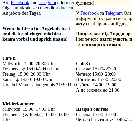
Auf
Facebook
und
Telegram
informiert
будинок!
Olga auf ukrainisch über die aktuellen
Angebote des Tages.
У
Facebook
та
Telegram
Ольг
.
інформацію українською п
актуальні пропозиції дня.
Wenn du Ideen für Angebote hast
und dich einbringen möchtest,
Якщо у вас є ідеї щодо пр
komm vorbei und sprich uns an!
і ви хочете взяти участь, 
та поговоріть з нами!
Café35
Mittwoch: 15:00–20:30 Uhr
Café35
Donnerstag: 15:00–20:00 Uhr
Середа: 15:00–20:30
Freitag: 15:00–20:00 Uhr
Четвер: 15:00–20:00
Samstag: 14:00–19:00 Uhr
П’ятниця: 15:00–20:00
Und bei Veranstaltungen bis 21:30 Uhr
Субота: 14:00–19:00
А на заходах до 21:30
Kleiderkammer
Mittwoch: 15:00–17:00 Uhr
Шафа з одягом
Donnerstag & Freitag: 15:00–18:00
Середа: 15:00–17:00
Uhr
Четвер і п’ятниця: 15:00–18