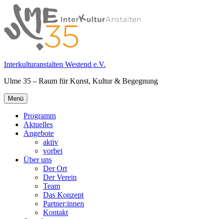
Springe
zum
Inhalt
Interkulturanstalten Westend e.V.
Ulme 35 – Raum für Kunst, Kultur & Begegnung
Primäres
Menü
Menü
Programm
Aktuelles
Angebote
aktiv
vorbei
Über uns
Der Ort
Der Verein
Team
Das Konzept
Partner:innen
Kontakt