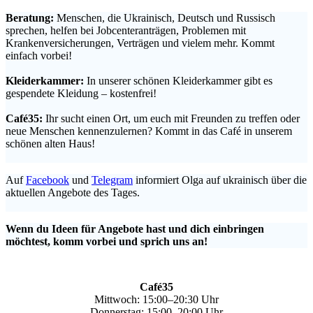
Beratung:
Menschen, die Ukrainisch, Deutsch und Russisch
sprechen, helfen bei Jobcenteranträgen, Problemen mit
Krankenversicherungen, Verträgen und vielem mehr. Kommt
einfach vorbei!
.
Kleiderkammer:
In unserer schönen Kleiderkammer gibt es
gespendete Kleidung – kostenfrei!
.
Café35:
Ihr sucht einen Ort, um euch mit Freunden zu treffen oder
neue Menschen kennenzulernen? Kommt in das Café in unserem
schönen alten Haus!
.
Auf
Facebook
und
Telegram
informiert Olga auf ukrainisch über die
aktuellen Angebote des Tages.
.
Wenn du Ideen für Angebote hast und dich einbringen
möchtest, komm vorbei und sprich uns an!
Café35
Mittwoch: 15:00–20:30 Uhr
Donnerstag: 15:00–20:00 Uhr