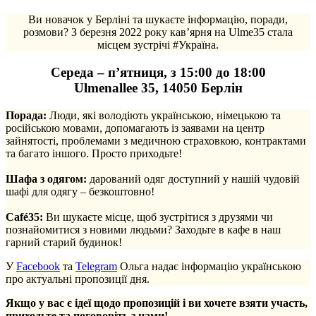
Ви новачок у Берліні та шукаєте інформацію, поради,
розмови? З березня 2022 року кав’ярня на Ulme35 стала
місцем зустрічі #Україна.
Середа – п’ятниця, з 15:00 до 18:00
Ulmenallee 35, 14050 Берлін
Порада:
Люди, які володіють українською, німецькою та
російською мовами, допомагають із заявами на центр
зайнятості, проблемами з медичною страховкою, контрактами
та багато іншого. Просто приходьте!
.
Шафа з одягом:
дарований одяг доступний у нашій чудовій
шафі для одягу – безкоштовно!
.
Café35:
Ви шукаєте місце, щоб зустрітися з друзями чи
познайомитися з новими людьми? Заходьте в кафе в наш
гарний старий будинок!
У
Facebook
та
Telegram
Ольга надає інформацію українською
про актуальні пропозиції дня.
Якщо у вас є ідеї щодо пропозицій і ви хочете взяти участь,
приходьте та поговоріть з нами!